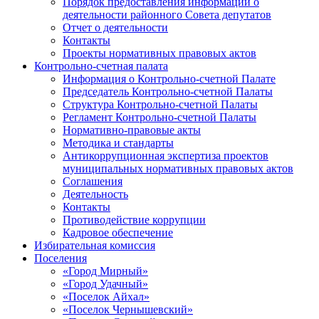
Порядок предоставления информации о
деятельности районного Совета депутатов
Отчет о деятельности
Контакты
Проекты нормативных правовых актов
Контрольно-счетная палата
Информация о Контрольно-счетной Палате
Председатель Контрольно-счетной Палаты
Структура Контрольно-счетной Палаты
Регламент Контрольно-счетной Палаты
Нормативно-правовые акты
Методика и стандарты
Антикоррупционная экспертиза проектов
муниципальных нормативных правовых актов
Соглашения
Деятельность
Контакты
Противодействие коррупции
Кадровое обеспечение
Избирательная комиссия
Поселения
«Город Мирный»
«Город Удачный»
«Поселок Айхал»
«Поселок Чернышевский»