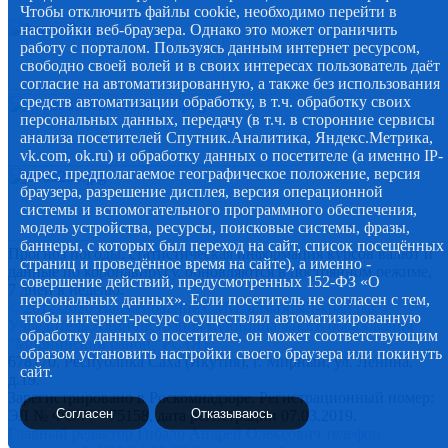
Чтобы отключить файлы cookie, необходимо перейти в
настройки веб-браузера. Однако это может ограничить
работу с порталом. Пользуясь данным интернет ресурсом,
свободно своей волей и в своих интересах пользователь даёт
согласие на автоматизированную, а также без использования
средств автоматизации обработку, в т.ч. обработку своих
персональных данных, передачу (в т.ч. в сторонние сервисы
анализа посетителей Спутник.Аналитика, Яндекс.Метрика,
vk.com, ok.ru) и обработку данных о посетителе (а именно IP-
адрес, предполагаемое географическое положение, версия
браузера, разрешение дисплея, версия операционной
системы и вспомогательного программного обеспечения,
модель устройства, ресурсы, поисковые системы, фразы,
баннеры, с которых был переход на сайт, список посещённых
Прогноз погоды, статистическая информация курсов валют и
страниц и проведённое время на сайте), а именно -
данные по коронавирусу, обновляются в постоянном режиме,
совершение действий, предусмотренных 152-ФЗ «О
7 дней в неделю.
персональных данных». Если посетитель не согласен с тем,
© 2012-2020 Наименование СМИ: алмазный-край.рф.
чтобы интернет-ресурс осуществлял автоматизированную
Учредитель Администрация муниципального образования
обработку данных о посетителе, он может соответствующим
"Мирнинский район" РС (Я)
образом установить настройки своего браузера или покинуть
678170, Республика Саха (Якутия), г. Мирный, ул. Ленина,
сайт.
д.19.
Зарегистрировано в Роскомнадзоре. Регистрационный номер:
Согласен
Отказываюсь
ЭЛ № ФС 77 - 75158, дата регистрации 07.03.2019.
Главный редактор Гибало Андрей Олексович телефон