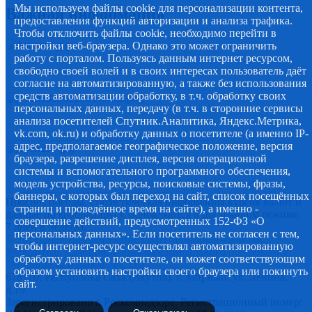
Мы используем файлы cookie для персонализации контента,
Важная информация
предоставления функций авторизации и анализа трафика.
Чтобы отключить файлы cookie, необходимо перейти в
настройки веб-браузера. Однако это может ограничить
работу с порталом. Пользуясь данным интернет ресурсом,
свободно своей волей и в своих интересах пользователь даёт
согласие на автоматизированную, а также без использования
средств автоматизации обработку, в т.ч. обработку своих
персональных данных, передачу (в т.ч. в сторонние сервисы
анализа посетителей Спутник.Аналитика, Яндекс.Метрика,
vk.com, ok.ru) и обработку данных о посетителе (а именно IP-
адрес, предполагаемое географическое положение, версия
браузера, разрешение дисплея, версия операционной
системы и вспомогательного программного обеспечения,
модель устройства, ресурсы, поисковые системы, фразы,
баннеры, с которых был переход на сайт, список посещённых
Прогноз погоды, статистическая информация курсов валют и
страниц и проведённое время на сайте), а именно -
данные по коронавирусу, обновляются в постоянном режиме,
совершение действий, предусмотренных 152-ФЗ «О
7 дней в неделю.
персональных данных». Если посетитель не согласен с тем,
© 2012-2020 Наименование СМИ: алмазный-край.рф.
чтобы интернет-ресурс осуществлял автоматизированную
Учредитель Администрация муниципального образования
обработку данных о посетителе, он может соответствующим
"Мирнинский район" РС (Я)
образом установить настройки своего браузера или покинуть
678170, Республика Саха (Якутия), г. Мирный, ул. Ленина,
сайт.
д.19.
Зарегистрировано в Роскомнадзоре. Регистрационный номер: