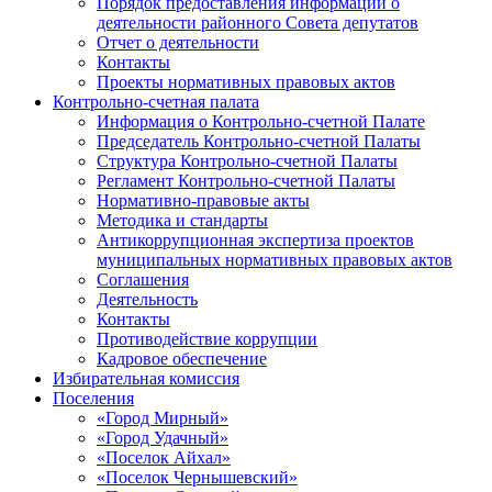
Порядок предоставления информации о
деятельности районного Совета депутатов
Отчет о деятельности
Контакты
Проекты нормативных правовых актов
Контрольно-счетная палата
Информация о Контрольно-счетной Палате
Председатель Контрольно-счетной Палаты
Структура Контрольно-счетной Палаты
Регламент Контрольно-счетной Палаты
Нормативно-правовые акты
Методика и стандарты
Антикоррупционная экспертиза проектов
муниципальных нормативных правовых актов
Соглашения
Деятельность
Контакты
Противодействие коррупции
Кадровое обеспечение
Избирательная комиссия
Поселения
«Город Мирный»
«Город Удачный»
«Поселок Айхал»
«Поселок Чернышевский»