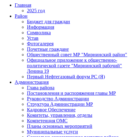
Главная
2025 год
Район
Бюджет для граждан
Информация
Символика
Устав
Фотогалерея
Почетные граждане
Общественный совет МР "Мирнинский район"
Официальное приложение к общественно-
политической газете "Мирнинский рабочий"
Ленина 19
Первый Нефтегазовый форум РС (Я)
Администрация
Глава района
Постановления и распоряжения главы МР
Руководство Администрации
Структура Администрации МР
Кадровое Обеспечение
Комитеты, управления, отделы
Компетенция ОМС
Планы основных мероприятий
Муниципальные услуги