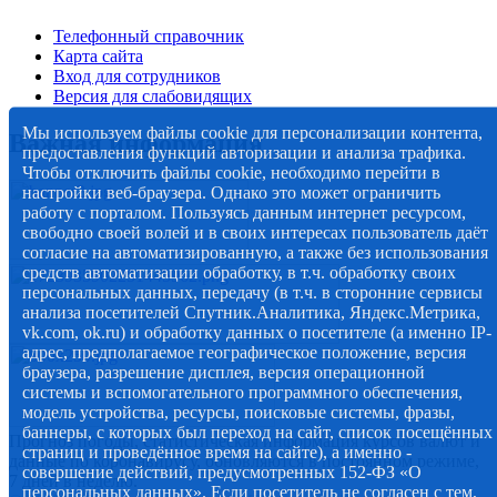
Телефонный справочник
Карта сайта
Вход для сотрудников
Версия для слабовидящих
Мы используем файлы cookie для персонализации контента,
Важная информация
предоставления функций авторизации и анализа трафика.
Чтобы отключить файлы cookie, необходимо перейти в
настройки веб-браузера. Однако это может ограничить
работу с порталом. Пользуясь данным интернет ресурсом,
свободно своей волей и в своих интересах пользователь даёт
согласие на автоматизированную, а также без использования
средств автоматизации обработку, в т.ч. обработку своих
персональных данных, передачу (в т.ч. в сторонние сервисы
анализа посетителей Спутник.Аналитика, Яндекс.Метрика,
vk.com, ok.ru) и обработку данных о посетителе (а именно IP-
адрес, предполагаемое географическое положение, версия
браузера, разрешение дисплея, версия операционной
системы и вспомогательного программного обеспечения,
модель устройства, ресурсы, поисковые системы, фразы,
баннеры, с которых был переход на сайт, список посещённых
Прогноз погоды, статистическая информация курсов валют и
страниц и проведённое время на сайте), а именно -
данные по коронавирусу, обновляются в постоянном режиме,
совершение действий, предусмотренных 152-ФЗ «О
7 дней в неделю.
персональных данных». Если посетитель не согласен с тем,