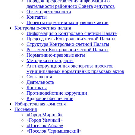
Порядок предоставления информации о
деятельности районного Совета депутатов
Отчет о деятельности
Контакты
Проекты нормативных правовых актов
Контрольно-счетная палата
Информация о Контрольно-счетной Палате
Председатель Контрольно-счетной Палаты
Структура Контрольно-счетной Палаты
Регламент Контрольно-счетной Палаты
Нормативно-правовые акты
Методика и стандарты
Антикоррупционная экспертиза проектов
муниципальных нормативных правовых актов
Соглашения
Деятельность
Контакты
Противодействие коррупции
Кадровое обеспечение
Избирательная комиссия
Поселения
«Город Мирный»
«Город Удачный»
«Поселок Айхал»
«Поселок Чернышевский»