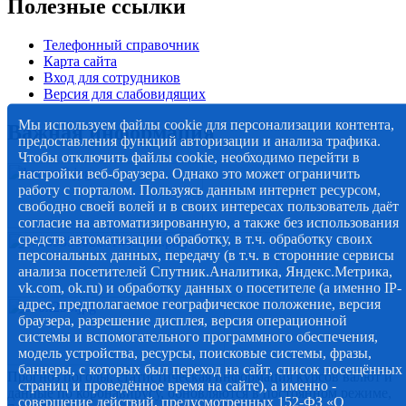
Полезные ссылки
Телефонный справочник
Карта сайта
Вход для сотрудников
Версия для слабовидящих
Мы используем файлы cookie для персонализации контента,
Важная информация
предоставления функций авторизации и анализа трафика.
Чтобы отключить файлы cookie, необходимо перейти в
настройки веб-браузера. Однако это может ограничить
работу с порталом. Пользуясь данным интернет ресурсом,
свободно своей волей и в своих интересах пользователь даёт
согласие на автоматизированную, а также без использования
средств автоматизации обработку, в т.ч. обработку своих
персональных данных, передачу (в т.ч. в сторонние сервисы
анализа посетителей Спутник.Аналитика, Яндекс.Метрика,
vk.com, ok.ru) и обработку данных о посетителе (а именно IP-
адрес, предполагаемое географическое положение, версия
браузера, разрешение дисплея, версия операционной
системы и вспомогательного программного обеспечения,
модель устройства, ресурсы, поисковые системы, фразы,
баннеры, с которых был переход на сайт, список посещённых
Прогноз погоды, статистическая информация курсов валют и
страниц и проведённое время на сайте), а именно -
данные по коронавирусу, обновляются в постоянном режиме,
совершение действий, предусмотренных 152-ФЗ «О