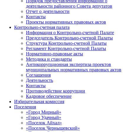
Порядок предоставления информации о
деятельности районного Совета депутатов
Отчет о деятельности
Контакты
Проекты нормативных правовых актов
Контрольно-счетная палата
Информация о Контрольно-счетной Палате
Председатель Контрольно-счетной Палаты
Структура Контрольно-счетной Палаты
Регламент Контрольно-счетной Палаты
Нормативно-правовые акты
Методика и стандарты
Антикоррупционная экспертиза проектов
муниципальных нормативных правовых актов
Соглашения
Деятельность
Контакты
Противодействие коррупции
Кадровое обеспечение
Избирательная комиссия
Поселения
«Город Мирный»
«Город Удачный»
«Поселок Айхал»
«Поселок Чернышевский»