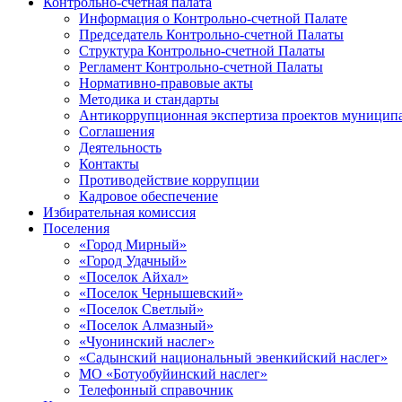
Контрольно-счетная палата
Информация о Контрольно-счетной Палате
Председатель Контрольно-счетной Палаты
Структура Контрольно-счетной Палаты
Регламент Контрольно-счетной Палаты
Нормативно-правовые акты
Методика и стандарты
Антикоррупционная экспертиза проектов муницип
Соглашения
Деятельность
Контакты
Противодействие коррупции
Кадровое обеспечение
Избирательная комиссия
Поселения
«Город Мирный»
«Город Удачный»
«Поселок Айхал»
«Поселок Чернышевский»
«Поселок Светлый»
«Поселок Алмазный»
«Чуонинский наслег»
«Садынский национальный эвенкийский наслег»
МО «Ботуобуйинский наслег»
Телефонный справочник