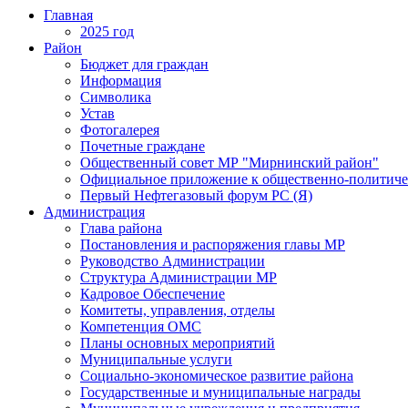
Главная
2025 год
Район
Бюджет для граждан
Информация
Символика
Устав
Фотогалерея
Почетные граждане
Общественный совет МР "Мирнинский район"
Официальное приложение к общественно-политиче
Первый Нефтегазовый форум РС (Я)
Администрация
Глава района
Постановления и распоряжения главы МР
Руководство Администрации
Структура Администрации МР
Кадровое Обеспечение
Комитеты, управления, отделы
Компетенция ОМС
Планы основных мероприятий
Муниципальные услуги
Социально-экономическое развитие района
Государственные и муниципальные награды