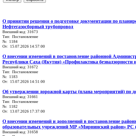
О принятии решения о подготовке документации по плани
Нефтегазосборный трубопровод
Внешний код: 31673
Тип: Постановление
№: 1184
От: 15.07.2026 14:57:00
О внесении изменений в постановление районной Админист
Республики Саха (Якутия) «Профилактика безнадзорности 
Внешний код: 31672
Тип: Постановление
№: 1183
От: 15.07.2026 14:51:00
Об утверждении дорожной карты (плана мероприятий) по до
Внешний код: 31661
Тип: Постановление
№: 1182
От: 13.07.2026 17:37:00
О внесении изменений и дополнений в постановление райо
образовательных учреждений МР «Мирнинский район» РС 
Внешний код: 31658