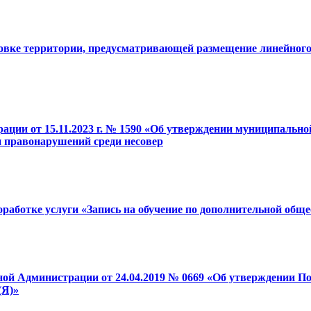
ровке территории, предусматривающей размещение линейног
рации от 15.11.2023 г. № 1590 «Об утверждении муниципал
и правонарушений среди несовер
работке услуги «Запись на обучение по дополнительной общ
нной Администрации от 24.04.2019 № 0669 «Об утверждении 
(Я)»