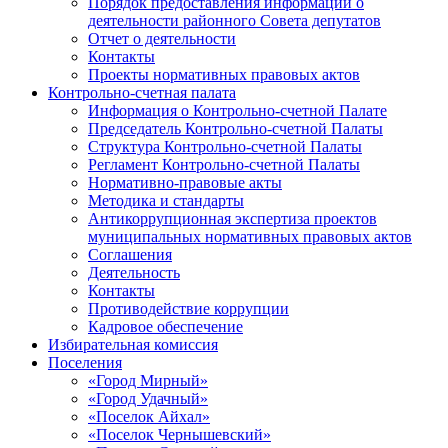
Порядок предоставления информации о
деятельности районного Совета депутатов
Отчет о деятельности
Контакты
Проекты нормативных правовых актов
Контрольно-счетная палата
Информация о Контрольно-счетной Палате
Председатель Контрольно-счетной Палаты
Структура Контрольно-счетной Палаты
Регламент Контрольно-счетной Палаты
Нормативно-правовые акты
Методика и стандарты
Антикоррупционная экспертиза проектов
муниципальных нормативных правовых актов
Соглашения
Деятельность
Контакты
Противодействие коррупции
Кадровое обеспечение
Избирательная комиссия
Поселения
«Город Мирный»
«Город Удачный»
«Поселок Айхал»
«Поселок Чернышевский»