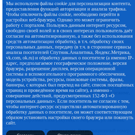
Мы используем файлы cookie для персонализации контента,
Важная информация
предоставления функций авторизации и анализа трафика.
Чтобы отключить файлы cookie, необходимо перейти в
настройки веб-браузера. Однако это может ограничить
работу с порталом. Пользуясь данным интернет ресурсом,
свободно своей волей и в своих интересах пользователь даёт
согласие на автоматизированную, а также без использования
средств автоматизации обработку, в т.ч. обработку своих
персональных данных, передачу (в т.ч. в сторонние сервисы
анализа посетителей Спутник.Аналитика, Яндекс.Метрика,
vk.com, ok.ru) и обработку данных о посетителе (а именно IP-
адрес, предполагаемое географическое положение, версия
браузера, разрешение дисплея, версия операционной
системы и вспомогательного программного обеспечения,
модель устройства, ресурсы, поисковые системы, фразы,
баннеры, с которых был переход на сайт, список посещённых
Прогноз погоды, статистическая информация курсов валют и
страниц и проведённое время на сайте), а именно -
данные по коронавирусу, обновляются в постоянном режиме,
совершение действий, предусмотренных 152-ФЗ «О
7 дней в неделю.
персональных данных». Если посетитель не согласен с тем,
© 2012-2020 Наименование СМИ: алмазный-край.рф.
чтобы интернет-ресурс осуществлял автоматизированную
Учредитель Администрация муниципального образования
обработку данных о посетителе, он может соответствующим
"Мирнинский район" РС (Я)
образом установить настройки своего браузера или покинуть
678170, Республика Саха (Якутия), г. Мирный, ул. Ленина,
сайт.
д.19.
Зарегистрировано в Роскомнадзоре. Регистрационный номер: