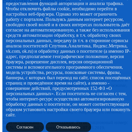
Важная информация
предоставления функций авторизации и анализа трафика.
Чтобы отключить файлы cookie, необходимо перейти в
настройки веб-браузера. Однако это может ограничить
работу с порталом. Пользуясь данным интернет ресурсом,
свободно своей волей и в своих интересах пользователь даёт
согласие на автоматизированную, а также без использования
средств автоматизации обработку, в т.ч. обработку своих
персональных данных, передачу (в т.ч. в сторонние сервисы
анализа посетителей Спутник.Аналитика, Яндекс.Метрика,
vk.com, ok.ru) и обработку данных о посетителе (а именно IP-
адрес, предполагаемое географическое положение, версия
браузера, разрешение дисплея, версия операционной
системы и вспомогательного программного обеспечения,
модель устройства, ресурсы, поисковые системы, фразы,
баннеры, с которых был переход на сайт, список посещённых
Прогноз погоды, статистическая информация курсов валют и
страниц и проведённое время на сайте), а именно -
данные по коронавирусу, обновляются в постоянном режиме,
совершение действий, предусмотренных 152-ФЗ «О
7 дней в неделю.
персональных данных». Если посетитель не согласен с тем,
© 2012-2020 Наименование СМИ: алмазный-край.рф.
чтобы интернет-ресурс осуществлял автоматизированную
Учредитель Администрация муниципального образования
обработку данных о посетителе, он может соответствующим
"Мирнинский район" РС (Я)
образом установить настройки своего браузера или покинуть
678170, Республика Саха (Якутия), г. Мирный, ул. Ленина,
сайт.
д.19.
Зарегистрировано в Роскомнадзоре. Регистрационный номер:
Согласен
Отказываюсь
ЭЛ № ФС 77 - 75158, дата регистрации 07.03.2019.