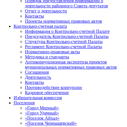
Порядок предоставления информации о
деятельности районного Совета депутатов
Отчет о деятельности
Контакты
Проекты нормативных правовых актов
Контрольно-счетная палата
Информация о Контрольно-счетной Палате
Председатель Контрольно-счетной Палаты
Структура Контрольно-счетной Палаты
Регламент Контрольно-счетной Палаты
Нормативно-правовые акты
Методика и стандарты
Антикоррупционная экспертиза проектов
муниципальных нормативных правовых актов
Соглашения
Деятельность
Контакты
Противодействие коррупции
Кадровое обеспечение
Избирательная комиссия
Поселения
«Город Мирный»
«Город Удачный»
«Поселок Айхал»
«Поселок Чернышевский»