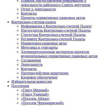
Порядок предоставления информации о
деятельности районного Совета депутатов
Отчет о деятельности
Контакты
Проекты нормативных правовых актов
Контрольно-счетная палата
Информация о Контрольно-счетной Палате
Председатель Контрольно-счетной Палаты
Структура Контрольно-счетной Палаты
Регламент Контрольно-счетной Палаты
Нормативно-правовые акты
Методика и стандарты
Антикоррупционная экспертиза проектов
муниципальных нормативных правовых актов
Соглашения
Деятельность
Контакты
Противодействие коррупции
Кадровое обеспечение
Избирательная комиссия
Поселения
«Город Мирный»
«Город Удачный»
«Поселок Айхал»
«Поселок Чернышевский»