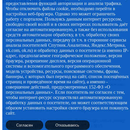
Важная информация
предоставления функций авторизации и анализа трафика.
Чтобы отключить файлы cookie, необходимо перейти в
настройки веб-браузера. Однако это может ограничить
работу с порталом. Пользуясь данным интернет ресурсом,
свободно своей волей и в своих интересах пользователь даёт
согласие на автоматизированную, а также без использования
средств автоматизации обработку, в т.ч. обработку своих
персональных данных, передачу (в т.ч. в сторонние сервисы
анализа посетителей Спутник.Аналитика, Яндекс.Метрика,
vk.com, ok.ru) и обработку данных о посетителе (а именно IP-
адрес, предполагаемое географическое положение, версия
браузера, разрешение дисплея, версия операционной
системы и вспомогательного программного обеспечения,
модель устройства, ресурсы, поисковые системы, фразы,
баннеры, с которых был переход на сайт, список посещённых
Прогноз погоды, статистическая информация курсов валют и
страниц и проведённое время на сайте), а именно -
данные по коронавирусу, обновляются в постоянном режиме,
совершение действий, предусмотренных 152-ФЗ «О
7 дней в неделю.
персональных данных». Если посетитель не согласен с тем,
© 2012-2020 Наименование СМИ: алмазный-край.рф.
чтобы интернет-ресурс осуществлял автоматизированную
Учредитель Администрация муниципального образования
обработку данных о посетителе, он может соответствующим
"Мирнинский район" РС (Я)
образом установить настройки своего браузера или покинуть
678170, Республика Саха (Якутия), г. Мирный, ул. Ленина,
сайт.
д.19.
Зарегистрировано в Роскомнадзоре. Регистрационный номер:
Согласен
Отказываюсь
ЭЛ № ФС 77 - 75158, дата регистрации 07.03.2019.