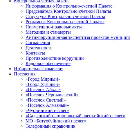
Контрольно-счетная палата
Информация о Контрольно-счетной Палате
Председатель Контрольно-счетной Палаты
Структура Контрольно-счетной Палаты
Регламент Контрольно-счетной Палаты
Нормативно-правовые акты
Методика и стандарты
Антикоррупционная экспертиза проектов муницип
Соглашения
Деятельность
Контакты
Противодействие коррупции
Кадровое обеспечение
Избирательная комиссия
Поселения
«Город Мирный»
«Город Удачный»
«Поселок Айхал»
«Поселок Чернышевский»
«Поселок Светлый»
«Поселок Алмазный»
«Чуонинский наслег»
«Садынский национальный эвенкийский наслег»
МО «Ботуобуйинский наслег»
Телефонный справочник