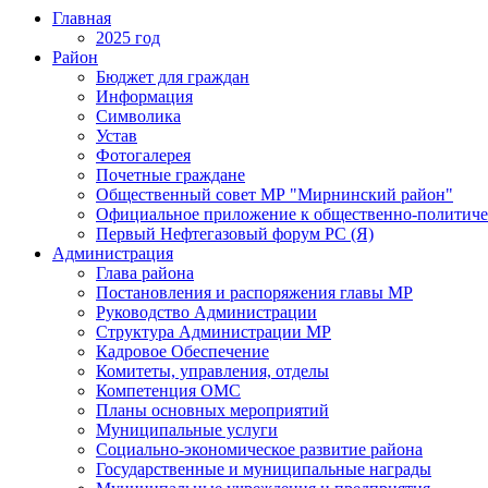
Главная
2025 год
Район
Бюджет для граждан
Информация
Символика
Устав
Фотогалерея
Почетные граждане
Общественный совет МР "Мирнинский район"
Официальное приложение к общественно-политиче
Первый Нефтегазовый форум РС (Я)
Администрация
Глава района
Постановления и распоряжения главы МР
Руководство Администрации
Структура Администрации МР
Кадровое Обеспечение
Комитеты, управления, отделы
Компетенция ОМС
Планы основных мероприятий
Муниципальные услуги
Социально-экономическое развитие района
Государственные и муниципальные награды