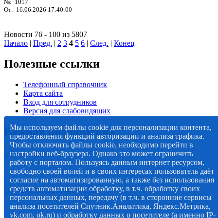
№: 1017
От: 16.06.2026 17:40:00
Новости 76 - 100 из 5807
Начало
|
Пред.
|
2
3
4
5
6
|
След.
|
Конец
Полезные ссылки
Телефонный справочник
Карта сайта
Вход для сотрудников
Версия для слабовидящих
Мы используем файлы cookie для персонализации контента,
Важная информация
предоставления функций авторизации и анализа трафика.
Чтобы отключить файлы cookie, необходимо перейти в
настройки веб-браузера. Однако это может ограничить
работу с порталом. Пользуясь данным интернет ресурсом,
свободно своей волей и в своих интересах пользователь даёт
согласие на автоматизированную, а также без использования
средств автоматизации обработку, в т.ч. обработку своих
персональных данных, передачу (в т.ч. в сторонние сервисы
анализа посетителей Спутник.Аналитика, Яндекс.Метрика,
vk.com, ok.ru) и обработку данных о посетителе (а именно IP-