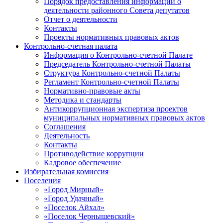
Порядок предоставления информации о
деятельности районного Совета депутатов
Отчет о деятельности
Контакты
Проекты нормативных правовых актов
Контрольно-счетная палата
Информация о Контрольно-счетной Палате
Председатель Контрольно-счетной Палаты
Структура Контрольно-счетной Палаты
Регламент Контрольно-счетной Палаты
Нормативно-правовые акты
Методика и стандарты
Антикоррупционная экспертиза проектов
муниципальных нормативных правовых актов
Соглашения
Деятельность
Контакты
Противодействие коррупции
Кадровое обеспечение
Избирательная комиссия
Поселения
«Город Мирный»
«Город Удачный»
«Поселок Айхал»
«Поселок Чернышевский»