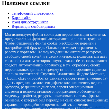
Полезные ссылки
Телефонный справочник
Карта сайта
Вход для сотрудников
Версия для слабовидящих
Мы используем файлы cookie для персонализации контента,
Важная информация
предоставления функций авторизации и анализа трафика.
Чтобы отключить файлы cookie, необходимо перейти в
настройки веб-браузера. Однако это может ограничить
работу с порталом. Пользуясь данным интернет ресурсом,
свободно своей волей и в своих интересах пользователь даёт
согласие на автоматизированную, а также без использования
средств автоматизации обработку, в т.ч. обработку своих
персональных данных, передачу (в т.ч. в сторонние сервисы
анализа посетителей Спутник.Аналитика, Яндекс.Метрика,
vk.com, ok.ru) и обработку данных о посетителе (а именно IP-
адрес, предполагаемое географическое положение, версия
браузера, разрешение дисплея, версия операционной
системы и вспомогательного программного обеспечения,
модель устройства, ресурсы, поисковые системы, фразы,
баннеры, с которых был переход на сайт, список посещённых
Прогноз погоды, статистическая информация курсов валют и
страниц и проведённое время на сайте), а именно -
данные по коронавирусу, обновляются в постоянном режиме,
совершение действий, предусмотренных 152-ФЗ «О