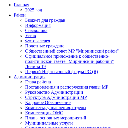
Главная
2025 год
Район
Бюджет для граждан
Информация
Символика
Устав
Фотогалерея
Почетные граждане
Общественный совет МР "Мирнинский район"
Официальное приложение к общественно-
политической газете "Мирнинский рабочий"
Ленина 19
Первый Нефтегазовый форум РС (Я)
Администрация
Глава района
Постановления и распоряжения главы МР
Руководство Администрации
Структура Администрации МР
Кадровое Обеспечение
Комитеты, управления, отделы
Компетенция ОМС
Планы основных мероприятий
Муниципальные услуги