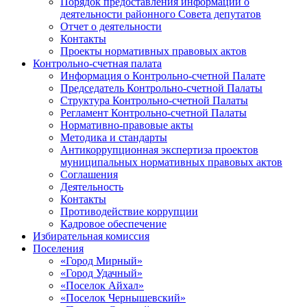
Порядок предоставления информации о
деятельности районного Совета депутатов
Отчет о деятельности
Контакты
Проекты нормативных правовых актов
Контрольно-счетная палата
Информация о Контрольно-счетной Палате
Председатель Контрольно-счетной Палаты
Структура Контрольно-счетной Палаты
Регламент Контрольно-счетной Палаты
Нормативно-правовые акты
Методика и стандарты
Антикоррупционная экспертиза проектов
муниципальных нормативных правовых актов
Соглашения
Деятельность
Контакты
Противодействие коррупции
Кадровое обеспечение
Избирательная комиссия
Поселения
«Город Мирный»
«Город Удачный»
«Поселок Айхал»
«Поселок Чернышевский»