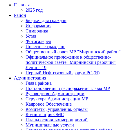
Главная
2025 год
Район
Бюджет для граждан
Информация
Символика
Устав
Фотогалерея
Почетные граждане
Общественный совет МР "Мирнинский район"
Официальное приложение к общественно-
политической газете "Мирнинский рабочий"
Ленина 19
Первый Нефтегазовый форум РС (Я)
Администрация
Глава района
Постановления и распоряжения главы МР
Руководство Администрации
Структура Администрации МР
Кадровое Обеспечение
Комитеты, управления, отделы
Компетенция ОМС
Планы основных мероприятий
Муниципальные услуги