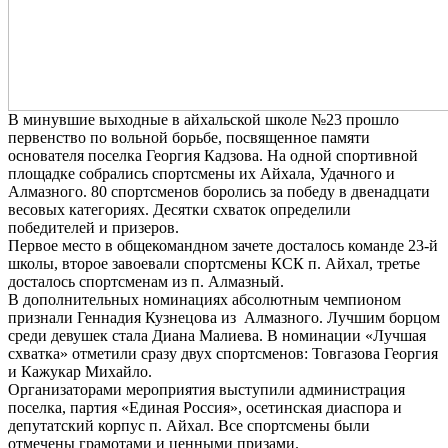
В минувшие выходные в айхальской школе №23 прошло
первенство по вольной борьбе, посвященное памяти
основателя поселка Георгия Кадзова. На одной спортивной
площадке собрались спортсмены их Айхала, Удачного и
Алмазного. 80 спортсменов боролись за победу в двенадцати
весовых категориях. Десятки схваток определили
победителей и призеров.
Первое место в общекомандном зачете досталось команде 23-й
школы, второе завоевали спортсмены КСК п. Айхал, третье
досталось спортсменам из п. Алмазный.
В дополнительных номинациях абсолютным чемпионом
признали Геннадия Кузнецова из Алмазного. Лучшим борцом
среди девушек стала Диана Малиева. В номинации «Лучшая
схватка» отметили сразу двух спортсменов: Товгазова Георгия
и Кажукар Михайло.
Организаторами мероприятия выступили администрация
поселка, партия «Единая Россия», осетинская диаспора и
депутатский корпус п. Айхал. Все спортсмены были
отмечены грамотами и ценными призами.