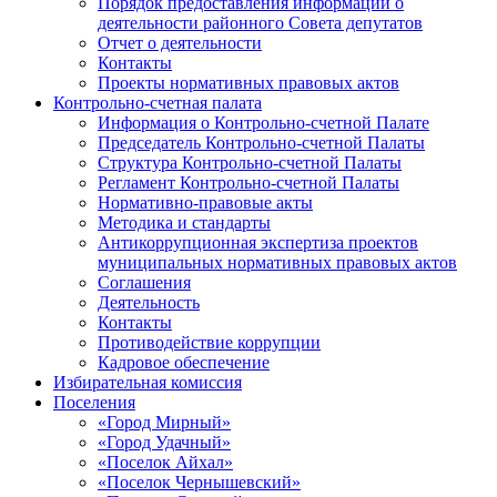
Порядок предоставления информации о
деятельности районного Совета депутатов
Отчет о деятельности
Контакты
Проекты нормативных правовых актов
Контрольно-счетная палата
Информация о Контрольно-счетной Палате
Председатель Контрольно-счетной Палаты
Структура Контрольно-счетной Палаты
Регламент Контрольно-счетной Палаты
Нормативно-правовые акты
Методика и стандарты
Антикоррупционная экспертиза проектов
муниципальных нормативных правовых актов
Соглашения
Деятельность
Контакты
Противодействие коррупции
Кадровое обеспечение
Избирательная комиссия
Поселения
«Город Мирный»
«Город Удачный»
«Поселок Айхал»
«Поселок Чернышевский»