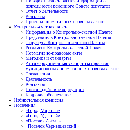
Порядок предоставления информации о
деятельности районного Совета депутатов
Отчет о деятельности
Контакты
Проекты нормативных правовых актов
Контрольно-счетная палата
Информация о Контрольно-счетной Палате
Председатель Контрольно-счетной Палаты
Структура Контрольно-счетной Палаты
Регламент Контрольно-счетной Палаты
Нормативно-правовые акты
Методика и стандарты
Антикоррупционная экспертиза проектов
муниципальных нормативных правовых актов
Соглашения
Деятельность
Контакты
Противодействие коррупции
Кадровое обеспечение
Избирательная комиссия
Поселения
«Город Мирный»
«Город Удачный»
«Поселок Айхал»
«Поселок Чернышевский»