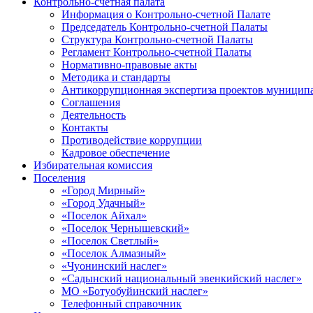
Контрольно-счетная палата
Информация о Контрольно-счетной Палате
Председатель Контрольно-счетной Палаты
Структура Контрольно-счетной Палаты
Регламент Контрольно-счетной Палаты
Нормативно-правовые акты
Методика и стандарты
Антикоррупционная экспертиза проектов муницип
Соглашения
Деятельность
Контакты
Противодействие коррупции
Кадровое обеспечение
Избирательная комиссия
Поселения
«Город Мирный»
«Город Удачный»
«Поселок Айхал»
«Поселок Чернышевский»
«Поселок Светлый»
«Поселок Алмазный»
«Чуонинский наслег»
«Садынский национальный эвенкийский наслег»
МО «Ботуобуйинский наслег»
Телефонный справочник