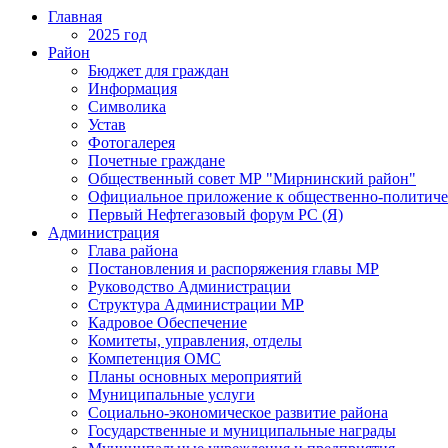
Главная
2025 год
Район
Бюджет для граждан
Информация
Символика
Устав
Фотогалерея
Почетные граждане
Общественный совет МР "Мирнинский район"
Официальное приложение к общественно-политиче
Первый Нефтегазовый форум РС (Я)
Администрация
Глава района
Постановления и распоряжения главы МР
Руководство Администрации
Структура Администрации МР
Кадровое Обеспечение
Комитеты, управления, отделы
Компетенция ОМС
Планы основных мероприятий
Муниципальные услуги
Социально-экономическое развитие района
Государственные и муниципальные награды