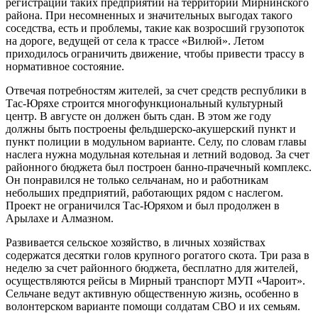
регистрации таких предприятий на территории Мирнинского
района. При несомненных и значительных выгодах такого
соседства, есть и проблемы, такие как возросший грузопоток
на дороге, ведущей от села к трассе «Вилюй». Летом
приходилось ограничить движение, чтобы привести трассу в
нормативное состояние.
Отвечая потребностям жителей, за счет средств республики в
Тас-Юряхе строится многофункциональный культурный
центр. В августе он должен быть сдан. В этом же году
должны быть построены фельдшерско-акушерский пункт и
пункт полиции в модульном варианте. Селу, по словам главы
наслега нужна модульная котельная и летний водовод. За счет
районного бюджета был построен банно-прачечный комплекс.
Он понравился не только сельчанам, но и работникам
небольших предприятий, работающих рядом с наслегом.
Проект не ограничился Тас-Юряхом и был продолжен в
Арылахе и Алмазном.
Развивается сельское хозяйство, в личных хозяйствах
содержатся десятки голов крупного рогатого скота. Три раза в
неделю за счет районного бюджета, бесплатно для жителей,
осуществляются рейсы в Мирный транспорт МУП «Чароит».
Сельчане ведут активную общественную жизнь, особенно в
волонтерском варианте помощи солдатам СВО и их семьям.