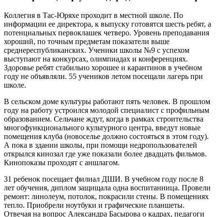
Коллегия в Тас-Юряхе проходит в местной школе. По
информации ее директора, к выпуску готовятся шесть ребят, а
потенциальных первоклашек четверо. Уровень преподавания
хороший, по точным предметам показатели выше
среднереспубликанских. Ученики школы №9 с успехом
выступают на конкурсах, олимпиадах и конференциях.
Здоровье ребят стабильно хорошее и карантинов в учебном
году не объявляли. 55 учеников летом посещали лагерь при
школе.
В сельском доме культуры работают пять человек. В прошлом
году на работу устроился молодой специалист с профильным
образованием. Сельчане ждут, когда в рамках строительства
многофункционального культурного центра, введут новые
помещения клуба (новоселье должно состояться в этом году).
А пока в здании школы, при помощи недропользователей
открылся кинозал где уже показали более двадцать фильмов.
Кинопоказы проходят с аншлагом.
31 ребенок посещает филиал ДШИ. В учебном году после 8
лет обучения, диплом защищала одна воспитанница. Провели
ремонт: линолеум, потолок, покрасили стены. В помещениях
тепло. Приобрели ноутбуки и графические планшеты.
Отвечая на вопрос Александра Басырова о кадрах, педагоги