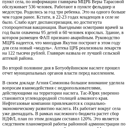
пункт села, по информации главврача МЦРБ Веры Тарасовой
обслуживает 536 человек. Работают в пункте фельдшер и
медсестра. Родились за год три ребенка. Это на одного больше
чем годом ранее. Кстати, в 22-23 годах младенцев в селе не
было. Слабо идет диспансеризация, но достигнута
стопроцентная вакцинация. Выездными осмотрами врачей за
год были охвачены 95 детей и 60 человек взрослых. Здание, в
котором размещен ФАП признано аварийным. Руководство
МЦРБ надеется, что минздрав Якутии построит в этом году
для села новый «модуль». Аптека ЦРБ реализовала лекарств
на 122 тысячи рублей. Главврач назвала ее лучшей сельской
аптекой района.
Во второй половине дня в Ботуобуйинском наслеге прошел
отчет муниципальных органов власти перед населением.
В своем докладе Агния Симонова большое внимание уделила
вопросам взаимодействия с недропользователями,
действующими на территории наслега. Тас-Юрях уверенно
становится углеводородной столицей алмазного края.
Нефтегазовые компании привлекаются к социально-
экономическому развитию наслега. Их работает вокруг села
уже двенадцать. В рамках наслежного бюджета растет сбор
НДФЛ, план по этим доходам составил 120%. Это является
следствием планомерной работы районной администрации по