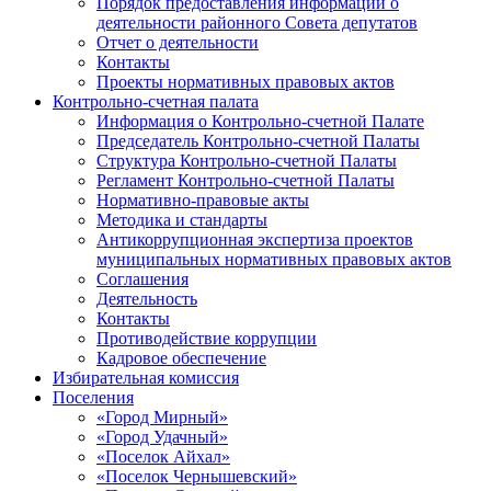
Порядок предоставления информации о
деятельности районного Совета депутатов
Отчет о деятельности
Контакты
Проекты нормативных правовых актов
Контрольно-счетная палата
Информация о Контрольно-счетной Палате
Председатель Контрольно-счетной Палаты
Структура Контрольно-счетной Палаты
Регламент Контрольно-счетной Палаты
Нормативно-правовые акты
Методика и стандарты
Антикоррупционная экспертиза проектов
муниципальных нормативных правовых актов
Соглашения
Деятельность
Контакты
Противодействие коррупции
Кадровое обеспечение
Избирательная комиссия
Поселения
«Город Мирный»
«Город Удачный»
«Поселок Айхал»
«Поселок Чернышевский»