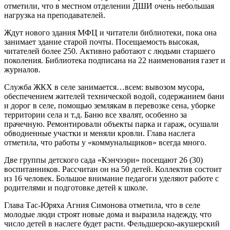
отметили, что в местном отделении ДШИ очень небольшая
нагрузка на преподавателей.
Ждут нового здания МФЦ и читатели библиотеки, пока она
занимает здание старой почты. Посещаемость высокая,
читателей более 250. Активно работают с людьми старшего
поколения. Библиотека подписана на 22 наименования газет и
журналов.
Служба ЖКХ в селе занимается…всем: вывозом мусора,
обеспечением жителей технической водой, содержанием бани
и дорог в селе, помощью землякам в перевозке сена, уборке
территории села и т.д. Баню все хвалят, особенно за
прачечную. Ремонтировали объекты парка и гараж, осушали
обводненные участки и меняли кровли. Глава наслега
отметила, что работы у «коммунальщиков» всегда много.
Две группы детского сада «Кэнчээри» посещают 26 (30)
воспитанников. Рассчитан он на 50 детей. Коллектив состоит
из 16 человек. Большое внимание педагоги уделяют работе с
родителями и подготовке детей к школе.
Глава Тас-Юряха Агния Симонова отметила, что в селе
молодые люди строят новые дома и выразила надежду, что
число детей в наслеге будет расти. Фельдшерско-акушерский