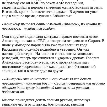
не потому что он КМС по боксу, а это псевдоним,
закрепившийся в период увлечения компьютерными играми.
Высокий, крепкий, атлетически сложен. В армию он ушел
еще в мирное время, служил в Забайкалье:
- Командир пытался дать позывной «Аполлон», но как-то не
прижилось, - улыбается солдат.
Они с другом подписали контракт первым военным летом.
Александр поехал на СВО, а товарища отправили в Сирию. В
июне у молодого парня было уже три военных года.
Рассказывает о службе подробно и уверенно. Он уже
настоящий ветеран. Начинал со связи, потом занимался
разведкой, теперь практикуется в ударных дронах. Говорит
Александру Басырову о том, что с противником идет
постоянное «соревнование» как в развитии беспилотной
авиации, так и в охоте друг на друга:
- «Химарей» они не жалеют и серьезные за нас деньги
предлагают, - поясняет боец. – Своим товарищам мы недавно
обещали дать врагу достойный ответ за их ранения, -
добавляет он.
Многое приходится делать своими руками, используя
запасные части от штатных боеприпасов, внедряя