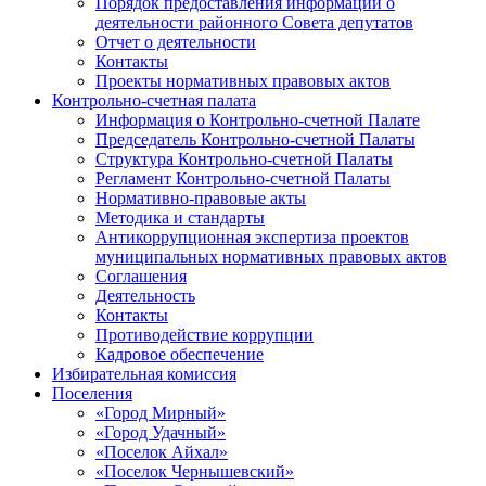
Порядок предоставления информации о
деятельности районного Совета депутатов
Отчет о деятельности
Контакты
Проекты нормативных правовых актов
Контрольно-счетная палата
Информация о Контрольно-счетной Палате
Председатель Контрольно-счетной Палаты
Структура Контрольно-счетной Палаты
Регламент Контрольно-счетной Палаты
Нормативно-правовые акты
Методика и стандарты
Антикоррупционная экспертиза проектов
муниципальных нормативных правовых актов
Соглашения
Деятельность
Контакты
Противодействие коррупции
Кадровое обеспечение
Избирательная комиссия
Поселения
«Город Мирный»
«Город Удачный»
«Поселок Айхал»
«Поселок Чернышевский»