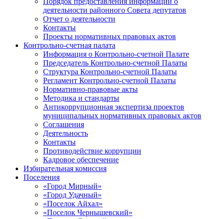
Порядок предоставления информации о
деятельности районного Совета депутатов
Отчет о деятельности
Контакты
Проекты нормативных правовых актов
Контрольно-счетная палата
Информация о Контрольно-счетной Палате
Председатель Контрольно-счетной Палаты
Структура Контрольно-счетной Палаты
Регламент Контрольно-счетной Палаты
Нормативно-правовые акты
Методика и стандарты
Антикоррупционная экспертиза проектов
муниципальных нормативных правовых актов
Соглашения
Деятельность
Контакты
Противодействие коррупции
Кадровое обеспечение
Избирательная комиссия
Поселения
«Город Мирный»
«Город Удачный»
«Поселок Айхал»
«Поселок Чернышевский»