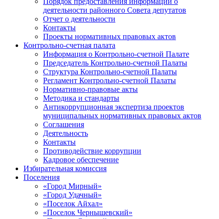
Порядок предоставления информации о
деятельности районного Совета депутатов
Отчет о деятельности
Контакты
Проекты нормативных правовых актов
Контрольно-счетная палата
Информация о Контрольно-счетной Палате
Председатель Контрольно-счетной Палаты
Структура Контрольно-счетной Палаты
Регламент Контрольно-счетной Палаты
Нормативно-правовые акты
Методика и стандарты
Антикоррупционная экспертиза проектов
муниципальных нормативных правовых актов
Соглашения
Деятельность
Контакты
Противодействие коррупции
Кадровое обеспечение
Избирательная комиссия
Поселения
«Город Мирный»
«Город Удачный»
«Поселок Айхал»
«Поселок Чернышевский»