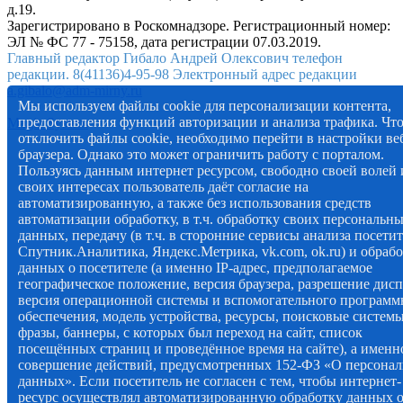
д.19.
Зарегистрировано в Роскомнадзоре. Регистрационный номер:
ЭЛ № ФС 77 - 75158, дата регистрации 07.03.2019.
Главный редактор Гибало Андрей Олексович телефон
редакции. 8(41136)4-95-98 Электронный адрес редакции
a.gibalo@adm-mirny.ru
Мы используем файлы cookie для персонализации контента,
предоставления функций авторизации и анализа трафика. Чт
Magic System
отключить файлы cookie, необходимо перейти в настройки ве
браузера. Однако это может ограничить работу с порталом.
Пользуясь данным интернет ресурсом, свободно своей волей 
своих интересах пользователь даёт согласие на
автоматизированную, а также без использования средств
автоматизации обработку, в т.ч. обработку своих персональн
данных, передачу (в т.ч. в сторонние сервисы анализа посети
Спутник.Аналитика, Яндекс.Метрика, vk.com, ok.ru) и обраб
данных о посетителе (а именно IP-адрес, предполагаемое
географическое положение, версия браузера, разрешение дисп
версия операционной системы и вспомогательного программ
обеспечения, модель устройства, ресурсы, поисковые системы
фразы, баннеры, с которых был переход на сайт, список
посещённых страниц и проведённое время на сайте), а именно
совершение действий, предусмотренных 152-ФЗ «О персона
данных». Если посетитель не согласен с тем, чтобы интернет-
ресурс осуществлял автоматизированную обработку данных 