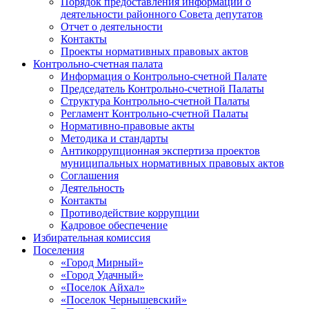
Порядок предоставления информации о
деятельности районного Совета депутатов
Отчет о деятельности
Контакты
Проекты нормативных правовых актов
Контрольно-счетная палата
Информация о Контрольно-счетной Палате
Председатель Контрольно-счетной Палаты
Структура Контрольно-счетной Палаты
Регламент Контрольно-счетной Палаты
Нормативно-правовые акты
Методика и стандарты
Антикоррупционная экспертиза проектов
муниципальных нормативных правовых актов
Соглашения
Деятельность
Контакты
Противодействие коррупции
Кадровое обеспечение
Избирательная комиссия
Поселения
«Город Мирный»
«Город Удачный»
«Поселок Айхал»
«Поселок Чернышевский»