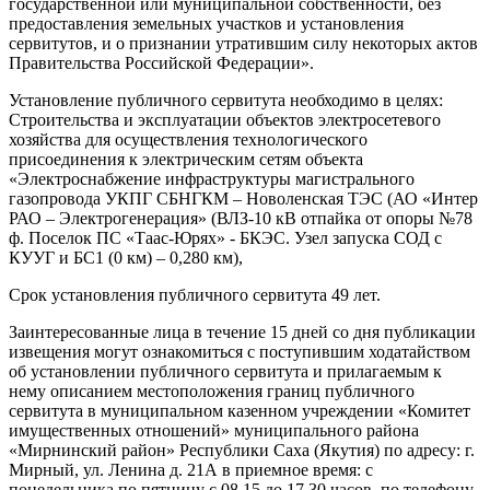
государственной или муниципальной собственности, без
предоставления земельных участков и установления
сервитутов, и о признании утратившим силу некоторых актов
Правительства Российской Федерации».
Установление публичного сервитута необходимо в целях:
Строительства и эксплуатации объектов электросетевого
хозяйства для осуществления технологического
присоединения к электрическим сетям объекта
«Электроснабжение инфраструктуры магистрального
газопровода УКПГ СБНГКМ – Новоленская ТЭС (АО «Интер
РАО – Электрогенерация» (ВЛЗ-10 кВ отпайка от опоры №78
ф. Поселок ПС «Таас-Юрях» - БКЭС. Узел запуска СОД с
КУУГ и БС1 (0 км) – 0,280 км),
Срок установления публичного сервитута 49 лет.
Заинтересованные лица в течение 15 дней со дня публикации
извещения могут ознакомиться с поступившим ходатайством
об установлении публичного сервитута и прилагаемым к
нему описанием местоположения границ публичного
сервитута в муниципальном казенном учреждении «Комитет
имущественных отношений» муниципального района
«Мирнинский район» Республики Саха (Якутия) по адресу: г.
Мирный, ул. Ленина д. 21А в приемное время: с
понедельника по пятницу с 08.15 до 17.30 часов, по телефону