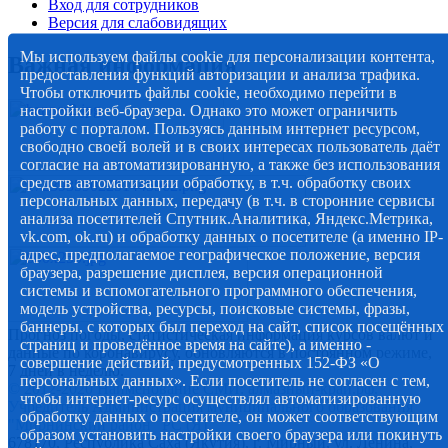
Вход для сотрудников
Версия для слабовидящих
Мы используем файлы cookie для персонализации контента,
Важная информация
предоставления функций авторизации и анализа трафика.
Чтобы отключить файлы cookie, необходимо перейти в
настройки веб-браузера. Однако это может ограничить
работу с порталом. Пользуясь данным интернет ресурсом,
свободно своей волей и в своих интересах пользователь даёт
согласие на автоматизированную, а также без использования
средств автоматизации обработку, в т.ч. обработку своих
персональных данных, передачу (в т.ч. в сторонние сервисы
анализа посетителей Спутник.Аналитика, Яндекс.Метрика,
vk.com, ok.ru) и обработку данных о посетителе (а именно IP-
адрес, предполагаемое географическое положение, версия
браузера, разрешение дисплея, версия операционной
системы и вспомогательного программного обеспечения,
модель устройства, ресурсы, поисковые системы, фразы,
баннеры, с которых был переход на сайт, список посещённых
Прогноз погоды, статистическая информация курсов валют и
страниц и проведённое время на сайте), а именно -
данные по коронавирусу, обновляются в постоянном режиме,
совершение действий, предусмотренных 152-ФЗ «О
7 дней в неделю.
персональных данных». Если посетитель не согласен с тем,
© 2012-2020 Наименование СМИ: алмазный-край.рф.
чтобы интернет-ресурс осуществлял автоматизированную
Учредитель Администрация муниципального образования
обработку данных о посетителе, он может соответствующим
"Мирнинский район" РС (Я)
образом установить настройки своего браузера или покинуть
678170, Республика Саха (Якутия), г. Мирный, ул. Ленина,