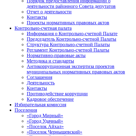
Порядок предоставления информации о
деятельности районного Совета депутатов
Отчет о деятельности
Контакты
Проекты нормативных правовых актов
Контрольно-счетная палата
Информация о Контрольно-счетной Палате
Председатель Контрольно-счетной Палаты
Структура Контрольно-счетной Палаты
Регламент Контрольно-счетной Палаты
Нормативно-правовые акты
Методика и стандарты
Антикоррупционная экспертиза проектов
муниципальных нормативных правовых актов
Соглашения
Деятельность
Контакты
Противодействие коррупции
Кадровое обеспечение
Избирательная комиссия
Поселения
«Город Мирный»
«Город Удачный»
«Поселок Айхал»
«Поселок Чернышевский»