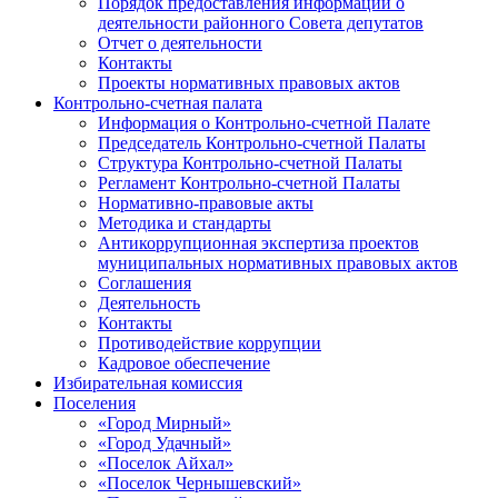
Порядок предоставления информации о
деятельности районного Совета депутатов
Отчет о деятельности
Контакты
Проекты нормативных правовых актов
Контрольно-счетная палата
Информация о Контрольно-счетной Палате
Председатель Контрольно-счетной Палаты
Структура Контрольно-счетной Палаты
Регламент Контрольно-счетной Палаты
Нормативно-правовые акты
Методика и стандарты
Антикоррупционная экспертиза проектов
муниципальных нормативных правовых актов
Соглашения
Деятельность
Контакты
Противодействие коррупции
Кадровое обеспечение
Избирательная комиссия
Поселения
«Город Мирный»
«Город Удачный»
«Поселок Айхал»
«Поселок Чернышевский»