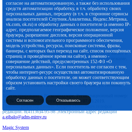
согласие на автоматизированную, а также без использования
средств автоматизации обработку, в т.ч. обработку своих
персональных данных, передачу (в т.ч. в сторонние сервисы
анализа посетителей Спутник.Аналитика, Яндекс.Метрика,
vk.com, ok.ru) и обработку данных о посетителе (а именно IP-
адрес, предполагаемое географическое положение, версия
браузера, разрешение дисплея, версия операционной
системы и вспомогательного программного обеспечения,
модель устройства, ресурсы, поисковые системы, фразы,
баннеры, с которых был переход на сайт, список посещённых
Прогноз погоды, статистическая информация курсов валют и
страниц и проведённое время на сайте), а именно -
данные по коронавирусу, обновляются в постоянном режиме,
совершение действий, предусмотренных 152-ФЗ «О
7 дней в неделю.
персональных данных». Если посетитель не согласен с тем,
© 2012-2020 Наименование СМИ: алмазный-край.рф.
чтобы интернет-ресурс осуществлял автоматизированную
Учредитель Администрация муниципального образования
обработку данных о посетителе, он может соответствующим
"Мирнинский район" РС (Я)
образом установить настройки своего браузера или покинуть
678170, Республика Саха (Якутия), г. Мирный, ул. Ленина,
сайт.
д.19.
Зарегистрировано в Роскомнадзоре. Регистрационный номер:
Согласен
Отказываюсь
ЭЛ № ФС 77 - 75158, дата регистрации 07.03.2019.
Главный редактор Гибало Андрей Олексович телефон
редакции. 8(41136)4-95-98 Электронный адрес редакции
a.gibalo@adm-mirny.ru
Magic System