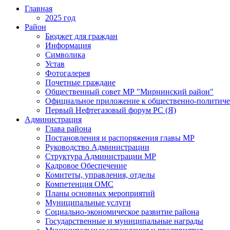
Главная
2025 год
Район
Бюджет для граждан
Информация
Символика
Устав
Фотогалерея
Почетные граждане
Общественный совет МР "Мирнинский район"
Официальное приложение к общественно-политиче
Первый Нефтегазовый форум РС (Я)
Администрация
Глава района
Постановления и распоряжения главы МР
Руководство Администрации
Структура Администрации МР
Кадровое Обеспечение
Комитеты, управления, отделы
Компетенция ОМС
Планы основных мероприятий
Муниципальные услуги
Социально-экономическое развитие района
Государственные и муниципальные награды