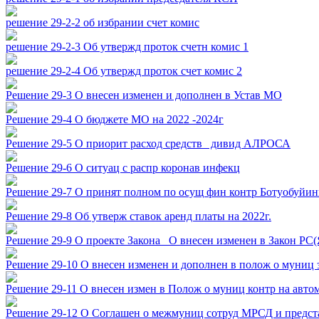
решение 29-2-2 об избрании счет комис
решение 29-2-3 Об утвержд проток счетн комис 1
решение 29-2-4 Об утвержд проток счет комис 2
Решение 29-3 О внесен изменен и дополнен в Устав МО
Решение 29-4 О бюджете МО на 2022 -2024г
Решение 29-5 О приорит расход средств_ дивид АЛРОСА
Решение 29-6 О ситуац с распр коронав инфекц
Решение 29-7 О принят полном по осущ фин контр Ботуобуйин
Решение 29-8 Об утверж ставок аренд платы на 2022г.
Решение 29-9 О проекте Закона_ О внесен изменен в Закон РС(Я
Решение 29-10 О внесен изменен и дополнен в полож о муниц 
Решение 29-11 О внесен измен в Полож о муниц контр на авто
Решение 29-12 О Соглашен о межмуниц сотруд МРСД и предст