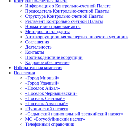
Контрольно-счетная палата
Информация о Контрольно-счетной Палате
Председатель Контрольно-счетной Палаты
Структура Контрольно-счетной Палаты
Регламент Контрольно-счетной Палаты
Нормативно-правовые акты
Методика и стандарты
Антикоррупционная экспертиза проектов муницип
Соглашения
Деятельность
Контакты
Противодействие коррупции
Кадровое обеспечение
Избирательная комиссия
Поселения
«Город Мирный»
«Город Удачный»
«Поселок Айхал»
«Поселок Чернышевский»
«Поселок Светлый»
«Поселок Алмазный»
«Чуонинский наслег»
«Садынский национальный эвенкийский наслег»
МО «Ботуобуйинский наслег»
Телефонный справочник