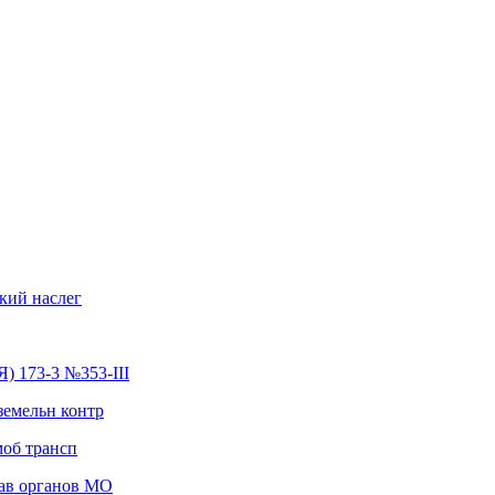
кий наслег
) 173-3 №353-III
земельн контр
моб трансп
ав органов МО