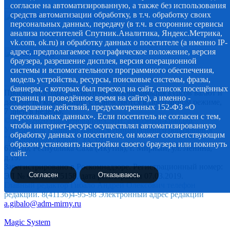
согласие на автоматизированную, а также без использования
средств автоматизации обработку, в т.ч. обработку своих
персональных данных, передачу (в т.ч. в сторонние сервисы
анализа посетителей Спутник.Аналитика, Яндекс.Метрика,
vk.com, ok.ru) и обработку данных о посетителе (а именно IP-
адрес, предполагаемое географическое положение, версия
браузера, разрешение дисплея, версия операционной
системы и вспомогательного программного обеспечения,
модель устройства, ресурсы, поисковые системы, фразы,
баннеры, с которых был переход на сайт, список посещённых
Прогноз погоды, статистическая информация курсов валют и
страниц и проведённое время на сайте), а именно -
данные по коронавирусу, обновляются в постоянном режиме,
совершение действий, предусмотренных 152-ФЗ «О
7 дней в неделю.
персональных данных». Если посетитель не согласен с тем,
© 2012-2020 Наименование СМИ: алмазный-край.рф.
чтобы интернет-ресурс осуществлял автоматизированную
Учредитель Администрация муниципального образования
обработку данных о посетителе, он может соответствующим
"Мирнинский район" РС (Я)
образом установить настройки своего браузера или покинуть
678170, Республика Саха (Якутия), г. Мирный, ул. Ленина,
сайт.
д.19.
Зарегистрировано в Роскомнадзоре. Регистрационный номер:
Согласен
Отказываюсь
ЭЛ № ФС 77 - 75158, дата регистрации 07.03.2019.
Главный редактор Гибало Андрей Олексович телефон
редакции. 8(41136)4-95-98 Электронный адрес редакции
a.gibalo@adm-mirny.ru
Magic System