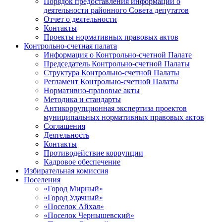
Порядок предоставления информации о
деятельности районного Совета депутатов
Отчет о деятельности
Контакты
Проекты нормативных правовых актов
Контрольно-счетная палата
Информация о Контрольно-счетной Палате
Председатель Контрольно-счетной Палаты
Структура Контрольно-счетной Палаты
Регламент Контрольно-счетной Палаты
Нормативно-правовые акты
Методика и стандарты
Антикоррупционная экспертиза проектов
муниципальных нормативных правовых актов
Соглашения
Деятельность
Контакты
Противодействие коррупции
Кадровое обеспечение
Избирательная комиссия
Поселения
«Город Мирный»
«Город Удачный»
«Поселок Айхал»
«Поселок Чернышевский»