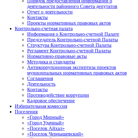
Порядок предоставления информации о
деятельности районного Совета депутатов
Отчет о деятельности
Контакты
Проекты нормативных правовых актов
Контрольно-счетная палата
Информация о Контрольно-счетной Палате
Председатель Контрольно-счетной Палаты
Структура Контрольно-счетной Палаты
Регламент Контрольно-счетной Палаты
Нормативно-правовые акты
Методика и стандарты
Антикоррупционная экспертиза проектов
муниципальных нормативных правовых актов
Соглашения
Деятельность
Контакты
Противодействие коррупции
Кадровое обеспечение
Избирательная комиссия
Поселения
«Город Мирный»
«Город Удачный»
«Поселок Айхал»
«Поселок Чернышевский»