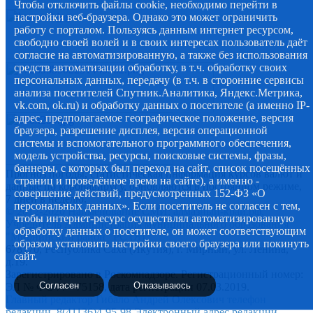
Чтобы отключить файлы cookie, необходимо перейти в
настройки веб-браузера. Однако это может ограничить
работу с порталом. Пользуясь данным интернет ресурсом,
свободно своей волей и в своих интересах пользователь даёт
согласие на автоматизированную, а также без использования
средств автоматизации обработку, в т.ч. обработку своих
персональных данных, передачу (в т.ч. в сторонние сервисы
анализа посетителей Спутник.Аналитика, Яндекс.Метрика,
vk.com, ok.ru) и обработку данных о посетителе (а именно IP-
адрес, предполагаемое географическое положение, версия
браузера, разрешение дисплея, версия операционной
системы и вспомогательного программного обеспечения,
модель устройства, ресурсы, поисковые системы, фразы,
баннеры, с которых был переход на сайт, список посещённых
Прогноз погоды, статистическая информация курсов валют и
страниц и проведённое время на сайте), а именно -
данные по коронавирусу, обновляются в постоянном режиме,
совершение действий, предусмотренных 152-ФЗ «О
7 дней в неделю.
персональных данных». Если посетитель не согласен с тем,
© 2012-2020 Наименование СМИ: алмазный-край.рф.
чтобы интернет-ресурс осуществлял автоматизированную
Учредитель Администрация муниципального образования
обработку данных о посетителе, он может соответствующим
"Мирнинский район" РС (Я)
образом установить настройки своего браузера или покинуть
678170, Республика Саха (Якутия), г. Мирный, ул. Ленина,
сайт.
д.19.
Зарегистрировано в Роскомнадзоре. Регистрационный номер:
Согласен
Отказываюсь
ЭЛ № ФС 77 - 75158, дата регистрации 07.03.2019.
Главный редактор Гибало Андрей Олексович телефон
редакции. 8(41136)4-95-98 Электронный адрес редакции