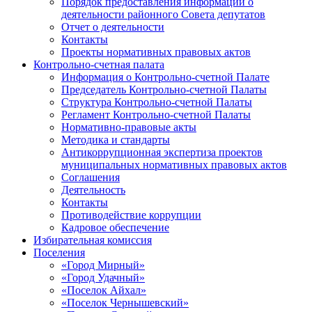
Порядок предоставления информации о
деятельности районного Совета депутатов
Отчет о деятельности
Контакты
Проекты нормативных правовых актов
Контрольно-счетная палата
Информация о Контрольно-счетной Палате
Председатель Контрольно-счетной Палаты
Структура Контрольно-счетной Палаты
Регламент Контрольно-счетной Палаты
Нормативно-правовые акты
Методика и стандарты
Антикоррупционная экспертиза проектов
муниципальных нормативных правовых актов
Соглашения
Деятельность
Контакты
Противодействие коррупции
Кадровое обеспечение
Избирательная комиссия
Поселения
«Город Мирный»
«Город Удачный»
«Поселок Айхал»
«Поселок Чернышевский»