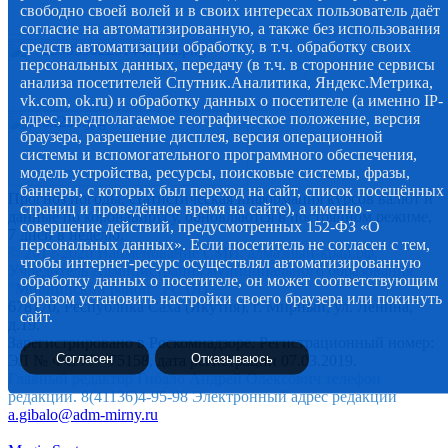
свободно своей волей и в своих интересах пользователь даёт
согласие на автоматизированную, а также без использования
средств автоматизации обработку, в т.ч. обработку своих
персональных данных, передачу (в т.ч. в сторонние сервисы
анализа посетителей Спутник.Аналитика, Яндекс.Метрика,
vk.com, ok.ru) и обработку данных о посетителе (а именно IP-
адрес, предполагаемое географическое положение, версия
браузера, разрешение дисплея, версия операционной
системы и вспомогательного программного обеспечения,
модель устройства, ресурсы, поисковые системы, фразы,
баннеры, с которых был переход на сайт, список посещённых
Прогноз погоды, статистическая информация курсов валют и
страниц и проведённое время на сайте), а именно -
данные по коронавирусу, обновляются в постоянном режиме,
совершение действий, предусмотренных 152-ФЗ «О
7 дней в неделю.
персональных данных». Если посетитель не согласен с тем,
© 2012-2020 Наименование СМИ: алмазный-край.рф.
чтобы интернет-ресурс осуществлял автоматизированную
Учредитель Администрация муниципального образования
обработку данных о посетителе, он может соответствующим
"Мирнинский район" РС (Я)
образом установить настройки своего браузера или покинуть
678170, Республика Саха (Якутия), г. Мирный, ул. Ленина,
сайт.
д.19.
Зарегистрировано в Роскомнадзоре. Регистрационный номер:
Согласен
Отказываюсь
ЭЛ № ФС 77 - 75158, дата регистрации 07.03.2019.
Главный редактор Гибало Андрей Олексович телефон
редакции. 8(41136)4-95-98 Электронный адрес редакции
a.gibalo@adm-mirny.ru