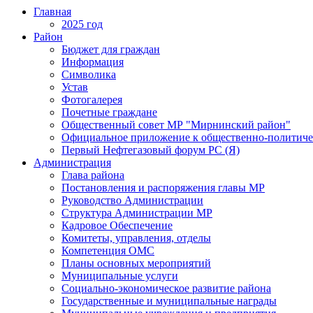
Главная
2025 год
Район
Бюджет для граждан
Информация
Символика
Устав
Фотогалерея
Почетные граждане
Общественный совет МР "Мирнинский район"
Официальное приложение к общественно-политиче
Первый Нефтегазовый форум РС (Я)
Администрация
Глава района
Постановления и распоряжения главы МР
Руководство Администрации
Структура Администрации МР
Кадровое Обеспечение
Комитеты, управления, отделы
Компетенция ОМС
Планы основных мероприятий
Муниципальные услуги
Социально-экономическое развитие района
Государственные и муниципальные награды