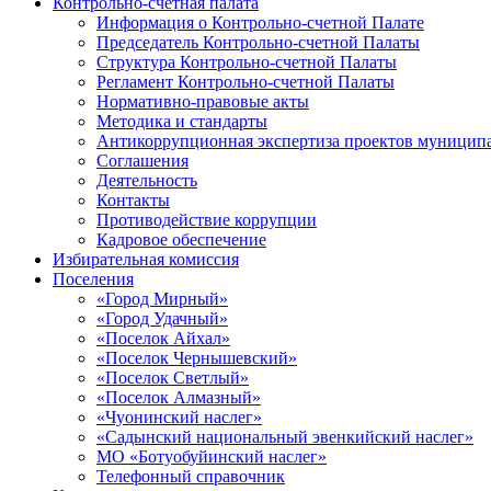
Контрольно-счетная палата
Информация о Контрольно-счетной Палате
Председатель Контрольно-счетной Палаты
Структура Контрольно-счетной Палаты
Регламент Контрольно-счетной Палаты
Нормативно-правовые акты
Методика и стандарты
Антикоррупционная экспертиза проектов муницип
Соглашения
Деятельность
Контакты
Противодействие коррупции
Кадровое обеспечение
Избирательная комиссия
Поселения
«Город Мирный»
«Город Удачный»
«Поселок Айхал»
«Поселок Чернышевский»
«Поселок Светлый»
«Поселок Алмазный»
«Чуонинский наслег»
«Садынский национальный эвенкийский наслег»
МО «Ботуобуйинский наслег»
Телефонный справочник