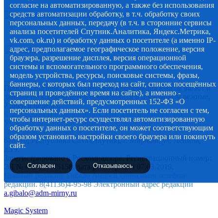
согласие на автоматизированную, а также без использования
средств автоматизации обработку, в т.ч. обработку своих
персональных данных, передачу (в т.ч. в сторонние сервисы
анализа посетителей Спутник.Аналитика, Яндекс.Метрика,
vk.com, ok.ru) и обработку данных о посетителе (а именно IP-
адрес, предполагаемое географическое положение, версия
браузера, разрешение дисплея, версия операционной
системы и вспомогательного программного обеспечения,
модель устройства, ресурсы, поисковые системы, фразы,
баннеры, с которых был переход на сайт, список посещённых
Прогноз погоды, статистическая информация курсов валют и
страниц и проведённое время на сайте), а именно -
данные по коронавирусу, обновляются в постоянном режиме,
совершение действий, предусмотренных 152-ФЗ «О
7 дней в неделю.
персональных данных». Если посетитель не согласен с тем,
© 2012-2020 Наименование СМИ: алмазный-край.рф.
чтобы интернет-ресурс осуществлял автоматизированную
Учредитель Администрация муниципального образования
обработку данных о посетителе, он может соответствующим
"Мирнинский район" РС (Я)
образом установить настройки своего браузера или покинуть
678170, Республика Саха (Якутия), г. Мирный, ул. Ленина,
сайт.
д.19.
Зарегистрировано в Роскомнадзоре. Регистрационный номер:
Согласен
Отказываюсь
ЭЛ № ФС 77 - 75158, дата регистрации 07.03.2019.
Главный редактор Гибало Андрей Олексович телефон
редакции. 8(41136)4-95-98 Электронный адрес редакции
a.gibalo@adm-mirny.ru
Magic System