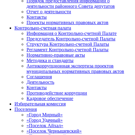
Порядок предоставления информации о
деятельности районного Совета депутатов
Отчет о деятельности
Контакты
Проекты нормативных правовых актов
Контрольно-счетная палата
Информация о Контрольно-счетной Палате
Председатель Контрольно-счетной Палаты
Структура Контрольно-счетной Палаты
Регламент Контрольно-счетной Палаты
Нормативно-правовые акты
Методика и стандарты
Антикоррупционная экспертиза проектов
муниципальных нормативных правовых актов
Соглашения
Деятельность
Контакты
Противодействие коррупции
Кадровое обеспечение
Избирательная комиссия
Поселения
«Город Мирный»
«Город Удачный»
«Поселок Айхал»
«Поселок Чернышевский»