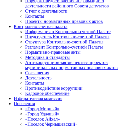
Порядок предоставления информации о
деятельности районного Совета депутатов
Отчет о деятельности
Контакты
Проекты нормативных правовых актов
Контрольно-счетная палата
Информация о Контрольно-счетной Палате
Председатель Контрольно-счетной Палаты
Структура Контрольно-счетной Палаты
Регламент Контрольно-счетной Палаты
Нормативно-правовые акты
Методика и стандарты
Антикоррупционная экспертиза проектов
муниципальных нормативных правовых актов
Соглашения
Деятельность
Контакты
Противодействие коррупции
Кадровое обеспечение
Избирательная комиссия
Поселения
«Город Мирный»
«Город Удачный»
«Поселок Айхал»
«Поселок Чернышевский»