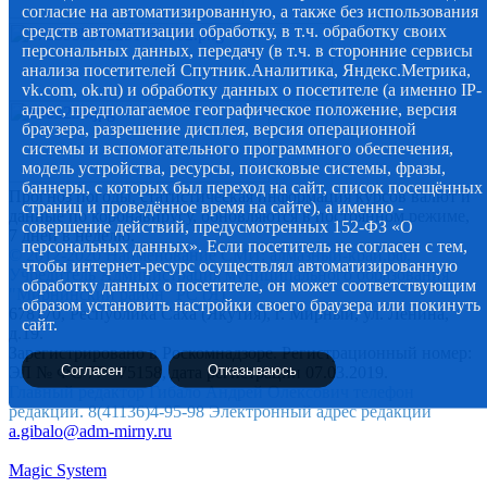
согласие на автоматизированную, а также без использования
средств автоматизации обработку, в т.ч. обработку своих
персональных данных, передачу (в т.ч. в сторонние сервисы
анализа посетителей Спутник.Аналитика, Яндекс.Метрика,
vk.com, ok.ru) и обработку данных о посетителе (а именно IP-
адрес, предполагаемое географическое положение, версия
браузера, разрешение дисплея, версия операционной
системы и вспомогательного программного обеспечения,
модель устройства, ресурсы, поисковые системы, фразы,
баннеры, с которых был переход на сайт, список посещённых
Прогноз погоды, статистическая информация курсов валют и
страниц и проведённое время на сайте), а именно -
данные по коронавирусу, обновляются в постоянном режиме,
совершение действий, предусмотренных 152-ФЗ «О
7 дней в неделю.
персональных данных». Если посетитель не согласен с тем,
© 2012-2020 Наименование СМИ: алмазный-край.рф.
чтобы интернет-ресурс осуществлял автоматизированную
Учредитель Администрация муниципального образования
обработку данных о посетителе, он может соответствующим
"Мирнинский район" РС (Я)
образом установить настройки своего браузера или покинуть
678170, Республика Саха (Якутия), г. Мирный, ул. Ленина,
сайт.
д.19.
Зарегистрировано в Роскомнадзоре. Регистрационный номер:
Согласен
Отказываюсь
ЭЛ № ФС 77 - 75158, дата регистрации 07.03.2019.
Главный редактор Гибало Андрей Олексович телефон
редакции. 8(41136)4-95-98 Электронный адрес редакции
a.gibalo@adm-mirny.ru
Magic System