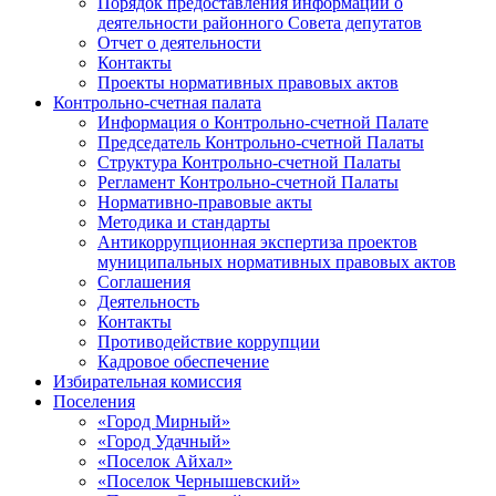
Порядок предоставления информации о
деятельности районного Совета депутатов
Отчет о деятельности
Контакты
Проекты нормативных правовых актов
Контрольно-счетная палата
Информация о Контрольно-счетной Палате
Председатель Контрольно-счетной Палаты
Структура Контрольно-счетной Палаты
Регламент Контрольно-счетной Палаты
Нормативно-правовые акты
Методика и стандарты
Антикоррупционная экспертиза проектов
муниципальных нормативных правовых актов
Соглашения
Деятельность
Контакты
Противодействие коррупции
Кадровое обеспечение
Избирательная комиссия
Поселения
«Город Мирный»
«Город Удачный»
«Поселок Айхал»
«Поселок Чернышевский»