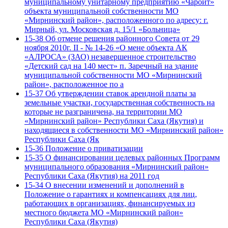
муниципальному унитарному предприятию «Чароит»
объекта муниципальной собственности МО
«Мирнинский район», расположенного по адресу: г.
Мирный, ул. Московская д. 15/1 «Больница»
15-38 Об отмене решения районного Совета от 29
ноября 2010г. II - № 14-26 «О мене объекта АК
«АЛРОСА» (ЗАО) незавершенное строительство
«Детский сад на 140 мест» п. Заречный на здание
муниципальной собственности МО «Мирнинский
район», расположенное по а
15-37 Об утверждении ставок арендной платы за
земельные участки, государственная собственность на
которые не разграничена, на территории МО
«Мирнинский район» Республики Саха (Якутия) и
находящиеся в собственности МО «Мирнинский район»
Республики Саха (Як
15-36 Положение о приватизации
15-35 О финансировании целевых районных Программ
муниципального образования «Мирнинский район»
Республики Саха (Якутия) на 2011 год
15-34 О внесении изменений и дополнений в
Положение о гарантиях и компенсациях для лиц,
работающих в организациях, финансируемых из
местного бюджета МО «Мирнинский район»
Республики Саха (Якутия)