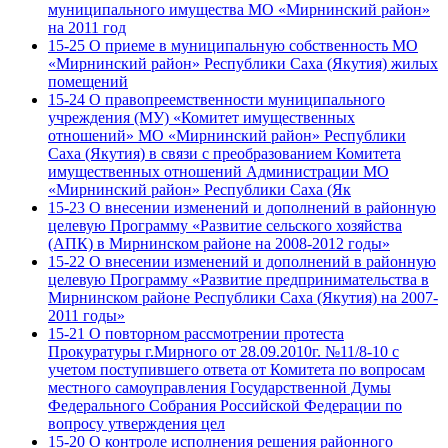
муниципального имущества МО «Мирнинский район»
на 2011 год
15-25 О приеме в муниципальную собственность МО
«Мирнинский район» Республики Саха (Якутия) жилых
помещений
15-24 О правопреемственности муниципального
учреждения (МУ) «Комитет имущественных
отношений» МО «Мирнинский район» Республики
Саха (Якутия) в связи с преобразованием Комитета
имущественных отношений Администрации МО
«Мирнинский район» Республики Саха (Як
15-23 О внесении изменений и дополнений в районную
целевую Программу «Развитие сельского хозяйства
(АПК) в Мирнинском районе на 2008-2012 годы»
15-22 О внесении изменений и дополнений в районную
целевую Программу «Развитие предпринимательства в
Мирнинском районе Республики Саха (Якутия) на 2007-
2011 годы»
15-21 О повторном рассмотрении протеста
Прокуратуры г.Мирного от 28.09.2010г. №11/8-10 с
учетом поступившего ответа от Комитета по вопросам
местного самоуправления Государственной Думы
Федерального Собрания Российской Федерации по
вопросу утверждения цел
15-20 О контроле исполнения решения районного