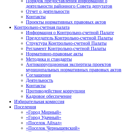
Порядок предоставления информации о
деятельности районного Совета депутатов
Отчет о деятельности
Контакты
Проекты нормативных правовых актов
Контрольно-счетная палата
Информация о Контрольно-счетной Палате
Председатель Контрольно-счетной Палаты
Структура Контрольно-счетной Палаты
Регламент Контрольно-счетной Палаты
Нормативно-правовые акты
Методика и стандарты
Антикоррупционная экспертиза проектов
муниципальных нормативных правовых актов
Соглашения
Деятельность
Контакты
Противодействие коррупции
Кадровое обеспечение
Избирательная комиссия
Поселения
«Город Мирный»
«Город Удачный»
«Поселок Айхал»
«Поселок Чернышевский»