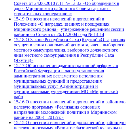
Совета от 24.06.2010 г. II- № 13-32 «Об обращениях в
адрес Мирнинского районного Совета гаражно –
строительных кооперативов»
15-19 О внесении изменений и дополнений в
Положение «О наградах, званиях и поощрениях
Мирнинского района», утвержденное решением сессии
районного Совета от 26.12.2004 года № 13-14
15-18 О Законе Республики Саха (Якутия) «О гарантиях
осуществления полномочий депутата, члена выборного
местного самоуправления, выборного должностного
лица местного самоуправления в Республике Саха
(Якутия)»
15-17 Об исполнении административной реформы в
Российской Федерации в части установления
административных регламентов исполнения
муниципальных функций и предоставления
муниципальных услуг Администрацией и
муниципальными учреждениями МО «Мирнинский
райо
15-16 О внесении изменений и дополнений в районную
целевую программу «Реализация основных
направлений молодежной политики в Мирнинском
районе на 2008 - 2012гг.»
15-15 О внесении изменений и дополнений в районную
целевую программу «Развитие физической культуры и