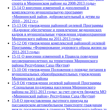
спорта в Мирнинском районе на 2008-2013 годы»
15-14 О внесении изменений и дополнений в
комплексную муниципальную программу
«Мирнинский район, доброжелательный к детям на
2010 – 2012 гг.»
15-13 Об утверждении районной целевой Программы
«Кадровое обеспечение и привлечение медицинских
кадров в муниципальные учреждения здравоохранения
Мирнинского района на 2011-2013 годы»
15-12 Об утверждении комплексной районной целевой
Программы «Формирование здорового образа жизни на
2011-2013 годы»
15-11 О внесении изменений в Правила поведения
несовершеннолетних на территории Мирнинского
района Республики Саха (Якутия)
15-10 Об утверждении Положения о порядке питания в
муниципальных общеобразовательных учреждениях
Мирнинского района
15-9 Об утверждении целевой районной Программы
«Социальная поддержка населения Мирнинского
района на 2011-2013 годы» за счет средств бюджета МО
«Мирнинский район» Республики Саха (Якутия)
15-8 О предоставлении льготного проезда на
пассажирском автомобильном транспорте гражданам
между поселениями в границах Мирнинского района за