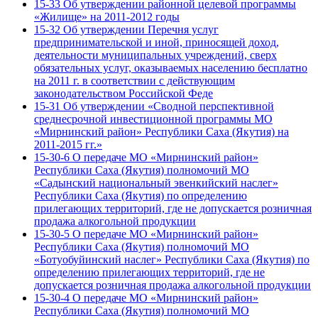
15-33 Об утверждении районной целевой программы
«Жилище» на 2011-2012 годы
15-32 Об утверждении Перечня услуг
предпринимательской и иной, приносящей доход,
деятельности муниципальных учреждений, сверх
обязательных услуг, оказываемых населению бесплатно
на 2011 г. в соответствии с действующим
законодательством Российской Феде
15-31 Об утверждении «Сводной перспективной
среднесрочной инвестиционной программы МО
«Мирнинский район» Республики Саха (Якутия) на
2011-2015 гг.»
15-30-6 О передаче МО «Мирнинский район»
Республики Саха (Якутия) полномочий МО
«Садынский национальный эвенкийский наслег»
Республики Саха (Якутия) по определению
прилегающих территорий, где не допускается розничная
продажа алкогольной продукции
15-30-5 О передаче МО «Мирнинский район»
Республики Саха (Якутия) полномочий МО
«Ботуобуйинский наслег» Республики Саха (Якутия) по
определению прилегающих территорий, где не
допускается розничная продажа алкогольной продукции
15-30-4 О передаче МО «Мирнинский район»
Республики Саха (Якутия) полномочий МО