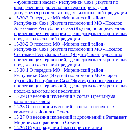
«Чуонинский наслег» Республики Саха (Якутия) по
определению прилегающих территорий, где не
допускается розничная продажа алкогольной продукции
15-30-3 О передаче МО «Мирнинский район»
Республики Саха (Якутия) полномочий МО «Поселок
Алмазный» Республики Саха (Якутия) по определению
прилегающих территорий, где не допускается розничная
продажа алкогольной продукции
15-30-2 О передаче МО «Мирнинский район»
Республики Саха (Якутия) полномочий МО «Поселок
Светлый» Республики Саха (Якутия) по определению
прилегающих территорий, где не допускается розничная
продажа алкогольной продукции
15-30-1 О передаче МО «Мирнинский район»
Республики Саха (Якутия) полномочий МО «Город
Удачный» Республики Саха (Якутия) по определению
прилегающих территорий, где не допускается розничная
продажа алкогольной продукции
15-29 О внесении изменений в состав Президиума
районного Совета
15-28 О внесении изменений в состав постоянных
комиссий районного Совета
15-27 О внесении изменений и дополнений в Регламент
Мирнинского районного Совета
15-26 Об утверждении Плана приватизации