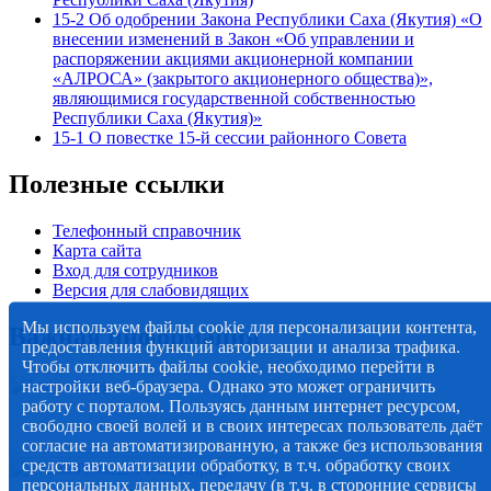
15-2 Об одобрении Закона Республики Саха (Якутия) «О
внесении изменений в Закон «Об управлении и
распоряжении акциями акционерной компании
«АЛРОСА» (закрытого акционерного общества)»,
являющимися государственной собственностью
Республики Саха (Якутия)»
15-1 О повестке 15-й сессии районного Совета
Полезные ссылки
Телефонный справочник
Карта сайта
Вход для сотрудников
Версия для слабовидящих
Мы используем файлы cookie для персонализации контента,
Важная информация
предоставления функций авторизации и анализа трафика.
Чтобы отключить файлы cookie, необходимо перейти в
настройки веб-браузера. Однако это может ограничить
работу с порталом. Пользуясь данным интернет ресурсом,
свободно своей волей и в своих интересах пользователь даёт
согласие на автоматизированную, а также без использования
средств автоматизации обработку, в т.ч. обработку своих
персональных данных, передачу (в т.ч. в сторонние сервисы