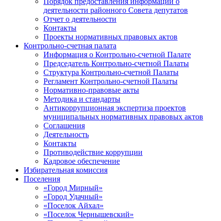
Порядок предоставления информации о
деятельности районного Совета депутатов
Отчет о деятельности
Контакты
Проекты нормативных правовых актов
Контрольно-счетная палата
Информация о Контрольно-счетной Палате
Председатель Контрольно-счетной Палаты
Структура Контрольно-счетной Палаты
Регламент Контрольно-счетной Палаты
Нормативно-правовые акты
Методика и стандарты
Антикоррупционная экспертиза проектов
муниципальных нормативных правовых актов
Соглашения
Деятельность
Контакты
Противодействие коррупции
Кадровое обеспечение
Избирательная комиссия
Поселения
«Город Мирный»
«Город Удачный»
«Поселок Айхал»
«Поселок Чернышевский»