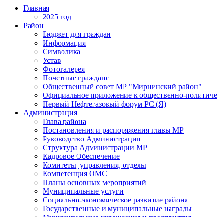
Главная
2025 год
Район
Бюджет для граждан
Информация
Символика
Устав
Фотогалерея
Почетные граждане
Общественный совет МР "Мирнинский район"
Официальное приложение к общественно-политиче
Первый Нефтегазовый форум РС (Я)
Администрация
Глава района
Постановления и распоряжения главы МР
Руководство Администрации
Структура Администрации МР
Кадровое Обеспечение
Комитеты, управления, отделы
Компетенция ОМС
Планы основных мероприятий
Муниципальные услуги
Социально-экономическое развитие района
Государственные и муниципальные награды