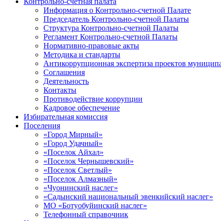
Контрольно-счетная палата
Информация о Контрольно-счетной Палате
Председатель Контрольно-счетной Палаты
Структура Контрольно-счетной Палаты
Регламент Контрольно-счетной Палаты
Нормативно-правовые акты
Методика и стандарты
Антикоррупционная экспертиза проектов муницип
Соглашения
Деятельность
Контакты
Противодействие коррупции
Кадровое обеспечение
Избирательная комиссия
Поселения
«Город Мирный»
«Город Удачный»
«Поселок Айхал»
«Поселок Чернышевский»
«Поселок Светлый»
«Поселок Алмазный»
«Чуонинский наслег»
«Садынский национальный эвенкийский наслег»
МО «Ботуобуйинский наслег»
Телефонный справочник