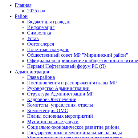
Главная
2025 год
Район
Бюджет для граждан
Информация
Символика
Устав
Фотогалерея
Почетные граждане
Общественный совет МР "Мирнинский район"
Официальное приложение к общественно-политиче
Первый Нефтегазовый форум РС (Я)
Администрация
Глава района
Постановления и распоряжения главы МР
Руководство Администрации
Структура Администрации МР
Кадровое Обеспечение
Комитеты, управления, отделы
Компетенция ОМС
Планы основных мероприятий
Муниципальные услуги
Социально-экономическое развитие района
Государственные и муниципальные награды