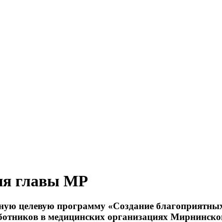
ия главы МР
нную целевую программу «Создание благоприятных
ботников в медицинских организациях Мирнинског