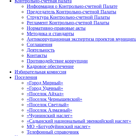
Контрольно-счетная палата
Информация о Контрольно-счетной Палате
Председатель Контрольно-счетной Палаты
Структура Контрольно-счетной Палаты
Регламент Контрольно-счетной Палаты
Нормативно-правовые акты
Методика и стандарты
Антикоррупционная экспертиза проектов муницип
Соглашения
Деятельность
Контакты
Противодействие коррупции
Кадровое обеспечение
Избирательная комиссия
Поселения
«Город Мирный»
«Город Удачный»
«Поселок Айхал»
«Поселок Чернышевский»
«Поселок Светлый»
«Поселок Алмазный»
«Чуонинский наслег»
«Садынский национальный эвенкийский наслег»
МО «Ботуобуйинский наслег»
Телефонный справочник