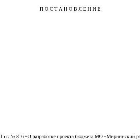
П О С Т А Н О В Л Е Н И Е
5 г. № 816 «О разработке проекта бюджета МО «Мирнинский ра