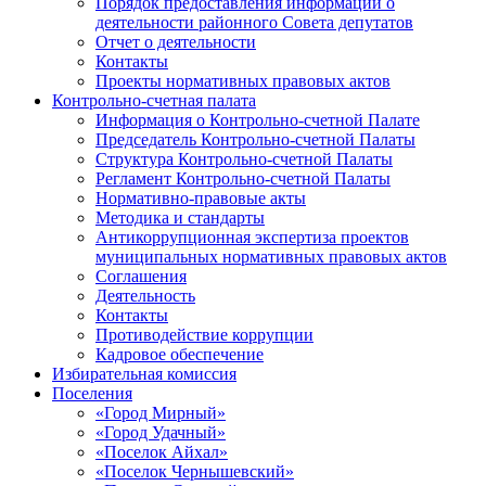
Порядок предоставления информации о
деятельности районного Совета депутатов
Отчет о деятельности
Контакты
Проекты нормативных правовых актов
Контрольно-счетная палата
Информация о Контрольно-счетной Палате
Председатель Контрольно-счетной Палаты
Структура Контрольно-счетной Палаты
Регламент Контрольно-счетной Палаты
Нормативно-правовые акты
Методика и стандарты
Антикоррупционная экспертиза проектов
муниципальных нормативных правовых актов
Соглашения
Деятельность
Контакты
Противодействие коррупции
Кадровое обеспечение
Избирательная комиссия
Поселения
«Город Мирный»
«Город Удачный»
«Поселок Айхал»
«Поселок Чернышевский»