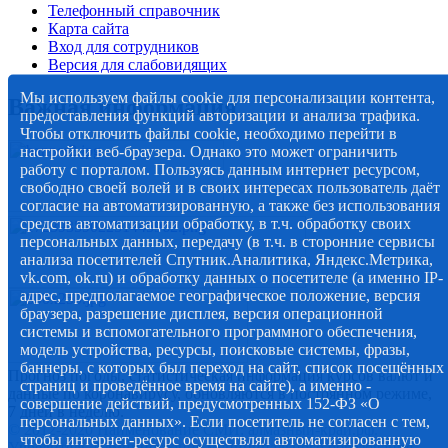
Телефонный справочник
Карта сайта
Вход для сотрудников
Версия для слабовидящих
Мы используем файлы cookie для персонализации контента,
Важная информация
предоставления функций авторизации и анализа трафика.
Чтобы отключить файлы cookie, необходимо перейти в
настройки веб-браузера. Однако это может ограничить
работу с порталом. Пользуясь данным интернет ресурсом,
свободно своей волей и в своих интересах пользователь даёт
согласие на автоматизированную, а также без использования
средств автоматизации обработку, в т.ч. обработку своих
персональных данных, передачу (в т.ч. в сторонние сервисы
анализа посетителей Спутник.Аналитика, Яндекс.Метрика,
vk.com, ok.ru) и обработку данных о посетителе (а именно IP-
адрес, предполагаемое географическое положение, версия
браузера, разрешение дисплея, версия операционной
системы и вспомогательного программного обеспечения,
модель устройства, ресурсы, поисковые системы, фразы,
баннеры, с которых был переход на сайт, список посещённых
Прогноз погоды, статистическая информация курсов валют и
страниц и проведённое время на сайте), а именно -
данные по коронавирусу, обновляются в постоянном режиме,
совершение действий, предусмотренных 152-ФЗ «О
7 дней в неделю.
персональных данных». Если посетитель не согласен с тем,
© 2012-2020 Наименование СМИ: алмазный-край.рф.
чтобы интернет-ресурс осуществлял автоматизированную
Учредитель Администрация муниципального образования