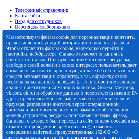
Телефонный справочник
Карта сайта
Вход для сотрудников
Версия для слабовидящих
Мы используем файлы cookie для персонализации контента,
Важная информация
предоставления функций авторизации и анализа трафика.
Чтобы отключить файлы cookie, необходимо перейти в
настройки веб-браузера. Однако это может ограничить
работу с порталом. Пользуясь данным интернет ресурсом,
свободно своей волей и в своих интересах пользователь даёт
согласие на автоматизированную, а также без использования
средств автоматизации обработку, в т.ч. обработку своих
персональных данных, передачу (в т.ч. в сторонние сервисы
анализа посетителей Спутник.Аналитика, Яндекс.Метрика,
vk.com, ok.ru) и обработку данных о посетителе (а именно IP-
адрес, предполагаемое географическое положение, версия
браузера, разрешение дисплея, версия операционной
системы и вспомогательного программного обеспечения,
модель устройства, ресурсы, поисковые системы, фразы,
баннеры, с которых был переход на сайт, список посещённых
Прогноз погоды, статистическая информация курсов валют и
страниц и проведённое время на сайте), а именно -
данные по коронавирусу, обновляются в постоянном режиме,
совершение действий, предусмотренных 152-ФЗ «О
7 дней в неделю.
персональных данных». Если посетитель не согласен с тем,