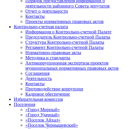
Порядок предоставления информации о
деятельности районного Совета депутатов
Отчет о деятельности
Контакты
Проекты нормативных правовых актов
Контрольно-счетная палата
Информация о Контрольно-счетной Палате
Председатель Контрольно-счетной Палаты
Структура Контрольно-счетной Палаты
Регламент Контрольно-счетной Палаты
Нормативно-правовые акты
Методика и стандарты
Антикоррупционная экспертиза проектов
муниципальных нормативных правовых актов
Соглашения
Деятельность
Контакты
Противодействие коррупции
Кадровое обеспечение
Избирательная комиссия
Поселения
«Город Мирный»
«Город Удачный»
«Поселок Айхал»
«Поселок Чернышевский»