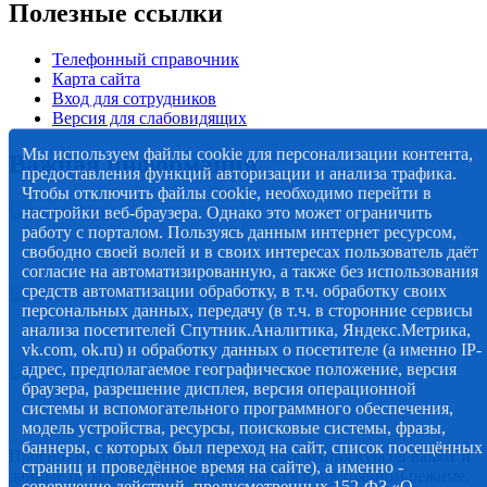
Полезные ссылки
Телефонный справочник
Карта сайта
Вход для сотрудников
Версия для слабовидящих
Мы используем файлы cookie для персонализации контента,
Важная информация
предоставления функций авторизации и анализа трафика.
Чтобы отключить файлы cookie, необходимо перейти в
настройки веб-браузера. Однако это может ограничить
работу с порталом. Пользуясь данным интернет ресурсом,
свободно своей волей и в своих интересах пользователь даёт
согласие на автоматизированную, а также без использования
средств автоматизации обработку, в т.ч. обработку своих
персональных данных, передачу (в т.ч. в сторонние сервисы
анализа посетителей Спутник.Аналитика, Яндекс.Метрика,
vk.com, ok.ru) и обработку данных о посетителе (а именно IP-
адрес, предполагаемое географическое положение, версия
браузера, разрешение дисплея, версия операционной
системы и вспомогательного программного обеспечения,
модель устройства, ресурсы, поисковые системы, фразы,
баннеры, с которых был переход на сайт, список посещённых
Прогноз погоды, статистическая информация курсов валют и
страниц и проведённое время на сайте), а именно -
данные по коронавирусу, обновляются в постоянном режиме,
совершение действий, предусмотренных 152-ФЗ «О