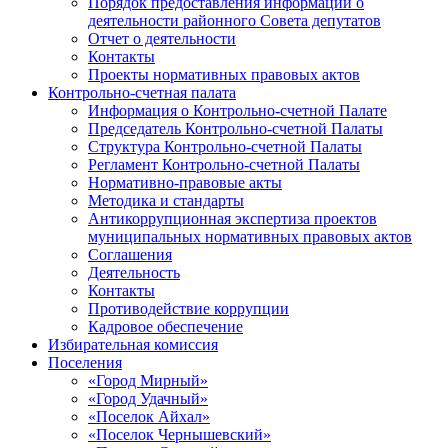
Порядок предоставления информации о
деятельности районного Совета депутатов
Отчет о деятельности
Контакты
Проекты нормативных правовых актов
Контрольно-счетная палата
Информация о Контрольно-счетной Палате
Председатель Контрольно-счетной Палаты
Структура Контрольно-счетной Палаты
Регламент Контрольно-счетной Палаты
Нормативно-правовые акты
Методика и стандарты
Антикоррупционная экспертиза проектов
муниципальных нормативных правовых актов
Соглашения
Деятельность
Контакты
Противодействие коррупции
Кадровое обеспечение
Избирательная комиссия
Поселения
«Город Мирный»
«Город Удачный»
«Поселок Айхал»
«Поселок Чернышевский»