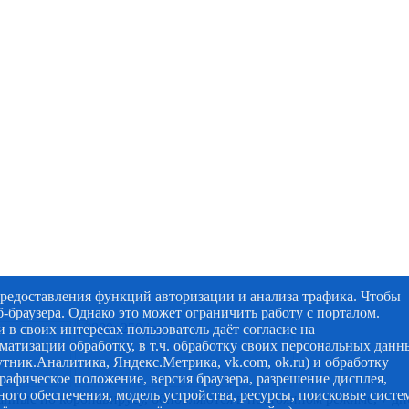
предоставления функций авторизации и анализа трафика. Чтобы
-браузера. Однако это может ограничить работу с порталом.
 в своих интересах пользователь даёт согласие на
матизации обработку, в т.ч. обработку своих персональных данн
утник.Аналитика, Яндекс.Метрика, vk.com, ok.ru) и обработку
графическое положение, версия браузера, разрешение дисплея,
ого обеспечения, модель устройства, ресурсы, поисковые систе
анные по коронавирусу, обновляются в постоянном режиме, 7 дн