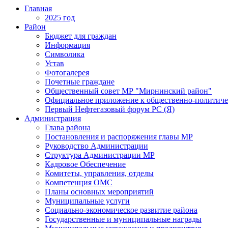
Главная
2025 год
Район
Бюджет для граждан
Информация
Символика
Устав
Фотогалерея
Почетные граждане
Общественный совет МР "Мирнинский район"
Официальное приложение к общественно-политиче
Первый Нефтегазовый форум РС (Я)
Администрация
Глава района
Постановления и распоряжения главы МР
Руководство Администрации
Структура Администрации МР
Кадровое Обеспечение
Комитеты, управления, отделы
Компетенция ОМС
Планы основных мероприятий
Муниципальные услуги
Социально-экономическое развитие района
Государственные и муниципальные награды