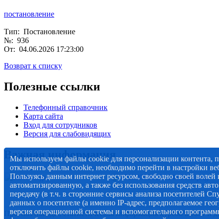
постановление
Тип: Постановление
№: 936
От: 04.06.2026 17:23:00
Возврат к списку
Полезные ссылки
Телефонный справочник
Карта сайта
Вход для сотрудников
Версия для слабовидящих
Важная информация
Мы используем файлы cookie для персонализации контента, 
отключить файлы cookie, необходимо перейти в настройки веб
Пользуясь данным интернет ресурсом, свободно своей волей и
автоматизированную, а также без использования средств авто
передачу (в т.ч. в сторонние сервисы анализа посетителей Сп
данных о посетителе (а именно IP-адрес, предполагаемое гео
версия операционной системы и вспомогательного программн
Прогноз погоды, статистическая информация курсов валют и д