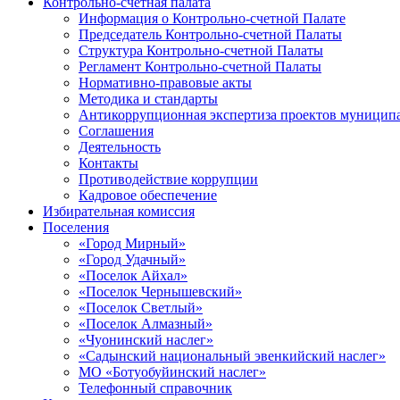
Контрольно-счетная палата
Информация о Контрольно-счетной Палате
Председатель Контрольно-счетной Палаты
Структура Контрольно-счетной Палаты
Регламент Контрольно-счетной Палаты
Нормативно-правовые акты
Методика и стандарты
Антикоррупционная экспертиза проектов муницип
Соглашения
Деятельность
Контакты
Противодействие коррупции
Кадровое обеспечение
Избирательная комиссия
Поселения
«Город Мирный»
«Город Удачный»
«Поселок Айхал»
«Поселок Чернышевский»
«Поселок Светлый»
«Поселок Алмазный»
«Чуонинский наслег»
«Садынский национальный эвенкийский наслег»
МО «Ботуобуйинский наслег»
Телефонный справочник