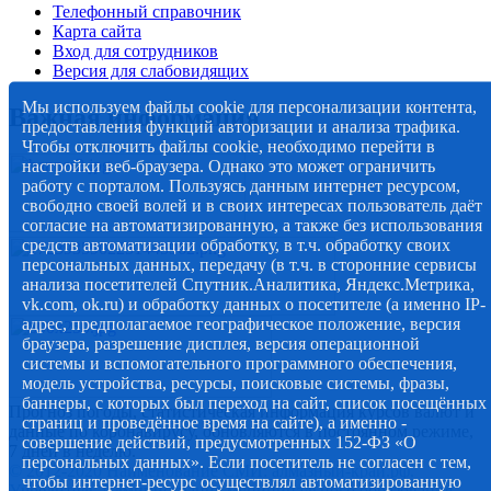
Телефонный справочник
Карта сайта
Вход для сотрудников
Версия для слабовидящих
Мы используем файлы cookie для персонализации контента,
Важная информация
предоставления функций авторизации и анализа трафика.
Чтобы отключить файлы cookie, необходимо перейти в
настройки веб-браузера. Однако это может ограничить
работу с порталом. Пользуясь данным интернет ресурсом,
свободно своей волей и в своих интересах пользователь даёт
согласие на автоматизированную, а также без использования
средств автоматизации обработку, в т.ч. обработку своих
персональных данных, передачу (в т.ч. в сторонние сервисы
анализа посетителей Спутник.Аналитика, Яндекс.Метрика,
vk.com, ok.ru) и обработку данных о посетителе (а именно IP-
адрес, предполагаемое географическое положение, версия
браузера, разрешение дисплея, версия операционной
системы и вспомогательного программного обеспечения,
модель устройства, ресурсы, поисковые системы, фразы,
баннеры, с которых был переход на сайт, список посещённых
Прогноз погоды, статистическая информация курсов валют и
страниц и проведённое время на сайте), а именно -
данные по коронавирусу, обновляются в постоянном режиме,
совершение действий, предусмотренных 152-ФЗ «О
7 дней в неделю.
персональных данных». Если посетитель не согласен с тем,
© 2012-2020 Наименование СМИ: алмазный-край.рф.
чтобы интернет-ресурс осуществлял автоматизированную
Учредитель Администрация муниципального образования