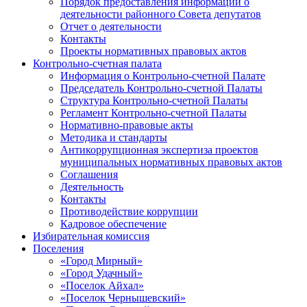
Порядок предоставления информации о
деятельности районного Совета депутатов
Отчет о деятельности
Контакты
Проекты нормативных правовых актов
Контрольно-счетная палата
Информация о Контрольно-счетной Палате
Председатель Контрольно-счетной Палаты
Структура Контрольно-счетной Палаты
Регламент Контрольно-счетной Палаты
Нормативно-правовые акты
Методика и стандарты
Антикоррупционная экспертиза проектов
муниципальных нормативных правовых актов
Соглашения
Деятельность
Контакты
Противодействие коррупции
Кадровое обеспечение
Избирательная комиссия
Поселения
«Город Мирный»
«Город Удачный»
«Поселок Айхал»
«Поселок Чернышевский»