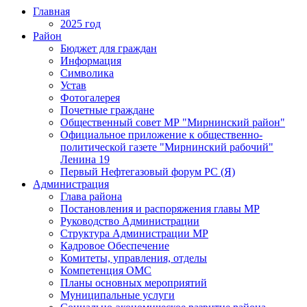
Главная
2025 год
Район
Бюджет для граждан
Информация
Символика
Устав
Фотогалерея
Почетные граждане
Общественный совет МР "Мирнинский район"
Официальное приложение к общественно-
политической газете "Мирнинский рабочий"
Ленина 19
Первый Нефтегазовый форум РС (Я)
Администрация
Глава района
Постановления и распоряжения главы МР
Руководство Администрации
Структура Администрации МР
Кадровое Обеспечение
Комитеты, управления, отделы
Компетенция ОМС
Планы основных мероприятий
Муниципальные услуги