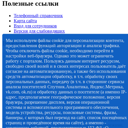
Полезные ссылки
Телефонный справочник
Карта сайта
Вход для сотрудников
Версия для слабовидящих
Мы используем файлы cookie для персонализации контента,
Важная информация
предоставления функций авторизации и анализа трафика.
Чтобы отключить файлы cookie, необходимо перейти в
настройки веб-браузера. Однако это может ограничить
работу с порталом. Пользуясь данным интернет ресурсом,
свободно своей волей и в своих интересах пользователь даёт
согласие на автоматизированную, а также без использования
средств автоматизации обработку, в т.ч. обработку своих
персональных данных, передачу (в т.ч. в сторонние сервисы
анализа посетителей Спутник.Аналитика, Яндекс.Метрика,
vk.com, ok.ru) и обработку данных о посетителе (а именно IP-
адрес, предполагаемое географическое положение, версия
браузера, разрешение дисплея, версия операционной
системы и вспомогательного программного обеспечения,
модель устройства, ресурсы, поисковые системы, фразы,
баннеры, с которых был переход на сайт, список посещённых
Прогноз погоды, статистическая информация курсов валют и
страниц и проведённое время на сайте), а именно -
данные по коронавирусу, обновляются в постоянном режиме,
совершение действий, предусмотренных 152-ФЗ «О