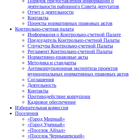
Порядок предоставления информации о
деятельности районного Совета депутатов
Отчет о деятельности
Контакты
Проекты нормативных правовых актов
Контрольно-счетная палата
Информация о Контрольно-счетной Палате
Председатель Контрольно-счетной Палаты
Структура Контрольно-счетной Палаты
Регламент Контрольно-счетной Палаты
Нормативно-правовые акты
Методика и стандарты
Антикоррупционная экспертиза проектов
муниципальных нормативных правовых актов
Соглашения
Деятельность
Контакты
Противодействие коррупции
Кадровое обеспечение
Избирательная комиссия
Поселения
«Город Мирный»
«Город Удачный»
«Поселок Айхал»
«Поселок Чернышевский»