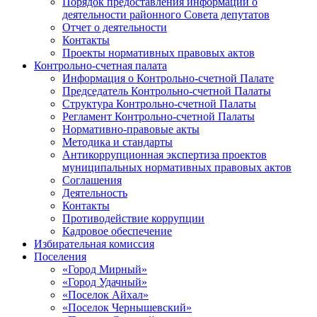
Порядок предоставления информации о
деятельности районного Совета депутатов
Отчет о деятельности
Контакты
Проекты нормативных правовых актов
Контрольно-счетная палата
Информация о Контрольно-счетной Палате
Председатель Контрольно-счетной Палаты
Структура Контрольно-счетной Палаты
Регламент Контрольно-счетной Палаты
Нормативно-правовые акты
Методика и стандарты
Антикоррупционная экспертиза проектов
муниципальных нормативных правовых актов
Соглашения
Деятельность
Контакты
Противодействие коррупции
Кадровое обеспечение
Избирательная комиссия
Поселения
«Город Мирный»
«Город Удачный»
«Поселок Айхал»
«Поселок Чернышевский»