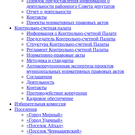
Порядок предоставления информации о
деятельности районного Совета депутатов
Отчет о деятельности
Контакты
Проекты нормативных правовых актов
Контрольно-счетная палата
Информация о Контрольно-счетной Палате
Председатель Контрольно-счетной Палаты
Структура Контрольно-счетной Палаты
Регламент Контрольно-счетной Палаты
Нормативно-правовые акты
Методика и стандарты
Антикоррупционная экспертиза проектов
муниципальных нормативных правовых актов
Соглашения
Деятельность
Контакты
Противодействие коррупции
Кадровое обеспечение
Избирательная комиссия
Поселения
«Город Мирный»
«Город Удачный»
«Поселок Айхал»
«Поселок Чернышевский»