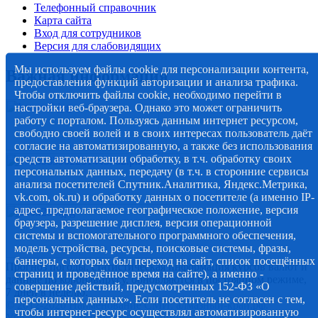
Телефонный справочник
Карта сайта
Вход для сотрудников
Версия для слабовидящих
Мы используем файлы cookie для персонализации контента,
Важная информация
предоставления функций авторизации и анализа трафика.
Чтобы отключить файлы cookie, необходимо перейти в
настройки веб-браузера. Однако это может ограничить
работу с порталом. Пользуясь данным интернет ресурсом,
свободно своей волей и в своих интересах пользователь даёт
согласие на автоматизированную, а также без использования
средств автоматизации обработку, в т.ч. обработку своих
персональных данных, передачу (в т.ч. в сторонние сервисы
анализа посетителей Спутник.Аналитика, Яндекс.Метрика,
vk.com, ok.ru) и обработку данных о посетителе (а именно IP-
адрес, предполагаемое географическое положение, версия
браузера, разрешение дисплея, версия операционной
системы и вспомогательного программного обеспечения,
модель устройства, ресурсы, поисковые системы, фразы,
баннеры, с которых был переход на сайт, список посещённых
Прогноз погоды, статистическая информация курсов валют и
страниц и проведённое время на сайте), а именно -
данные по коронавирусу, обновляются в постоянном режиме,
совершение действий, предусмотренных 152-ФЗ «О
7 дней в неделю.
персональных данных». Если посетитель не согласен с тем,
© 2012-2020 Наименование СМИ: алмазный-край.рф.
чтобы интернет-ресурс осуществлял автоматизированную
Учредитель Администрация муниципального образования