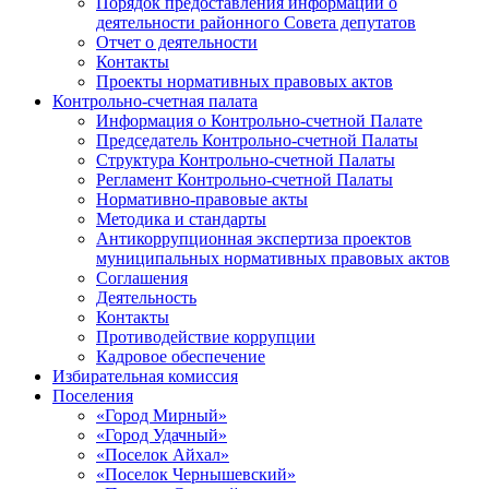
Порядок предоставления информации о
деятельности районного Совета депутатов
Отчет о деятельности
Контакты
Проекты нормативных правовых актов
Контрольно-счетная палата
Информация о Контрольно-счетной Палате
Председатель Контрольно-счетной Палаты
Структура Контрольно-счетной Палаты
Регламент Контрольно-счетной Палаты
Нормативно-правовые акты
Методика и стандарты
Антикоррупционная экспертиза проектов
муниципальных нормативных правовых актов
Соглашения
Деятельность
Контакты
Противодействие коррупции
Кадровое обеспечение
Избирательная комиссия
Поселения
«Город Мирный»
«Город Удачный»
«Поселок Айхал»
«Поселок Чернышевский»