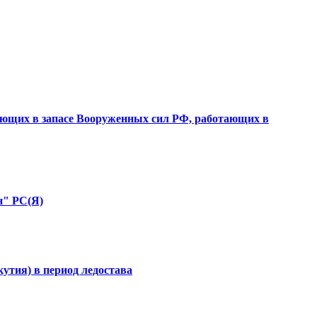
вающих в запасе Вооруженных сил РФ, работающих в
н" РС(Я)
утия) в период ледостава