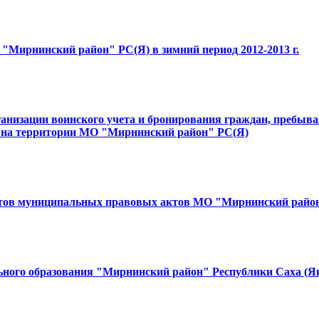
 "Мирнинский район" РС(Я) в зимний период 2012-2013 г.
ганизации воинского учета и бронирования граждан, пребы
х на территории МО "Мирнинский район" РС(Я)
ктов муниципальных правовых актов МО "Мирнинский райо
льного образования "Мирнинский район" Республики Саха (Як