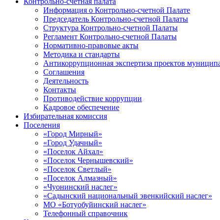
Контрольно-счетная палата
Информация о Контрольно-счетной Палате
Председатель Контрольно-счетной Палаты
Структура Контрольно-счетной Палаты
Регламент Контрольно-счетной Палаты
Нормативно-правовые акты
Методика и стандарты
Антикоррупционная экспертиза проектов муницип
Соглашения
Деятельность
Контакты
Противодействие коррупции
Кадровое обеспечение
Избирательная комиссия
Поселения
«Город Мирный»
«Город Удачный»
«Поселок Айхал»
«Поселок Чернышевский»
«Поселок Светлый»
«Поселок Алмазный»
«Чуонинский наслег»
«Садынский национальный эвенкийский наслег»
МО «Ботуобуйинский наслег»
Телефонный справочник