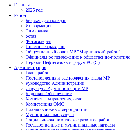
Главная
2025 год
Район
Бюджет для граждан
Информация
Символика
Устав
Фотогалерея
Почетные граждане
Общественный совет МР "Мирнинский район"
Официальное приложение к общественно-политиче
Первый Нефтегазовый форум РС (Я)
Администрация
Глава района
Постановления и распоряжения главы МР
Руководство Администрации
Структура Администрации МР
Кадровое Обеспечение
Комитеты, управления, отделы
Компетенция ОМС
Планы основных мероприятий
Муниципальные услуги
Социально-экономическое развитие района
Государственные и муниципальные награды