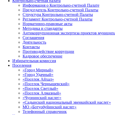
Контрольно-счетная палата
Информация о Контрольно-счетной Палате
Председатель Контрольно-счетной Палаты
Структура Контрольно-счетной Палаты
Регламент Контрольно-счетной Палаты
Нормативно-правовые акты
Методика и стандарты
Антикоррупционная экспертиза проектов муницип
Соглашения
Деятельность
Контакты
Противодействие коррупции
Кадровое обеспечение
Избирательная комиссия
Поселения
«Город Мирный»
«Город Удачный»
«Поселок Айхал»
«Поселок Чернышевский»
«Поселок Светлый»
«Поселок Алмазный»
«Чуонинский наслег»
«Садынский национальный эвенкийский наслег»
МО «Ботуобуйинский наслег»
Телефонный справочник