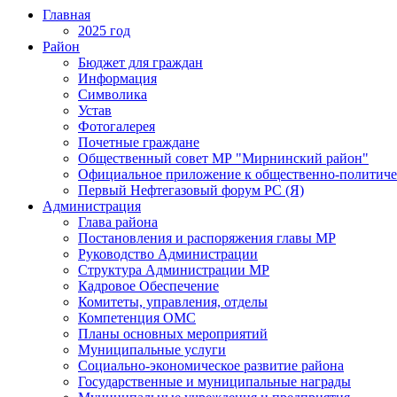
Главная
2025 год
Район
Бюджет для граждан
Информация
Символика
Устав
Фотогалерея
Почетные граждане
Общественный совет МР "Мирнинский район"
Официальное приложение к общественно-политиче
Первый Нефтегазовый форум РС (Я)
Администрация
Глава района
Постановления и распоряжения главы МР
Руководство Администрации
Структура Администрации МР
Кадровое Обеспечение
Комитеты, управления, отделы
Компетенция ОМС
Планы основных мероприятий
Муниципальные услуги
Социально-экономическое развитие района
Государственные и муниципальные награды