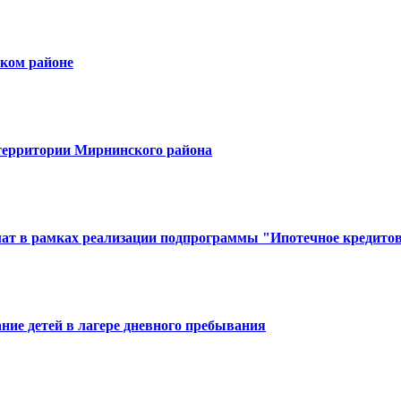
ском районе
 территории Мирнинского района
ат в рамках реализации подпрограммы "Ипотечное кредито
ние детей в лагере дневного пребывания