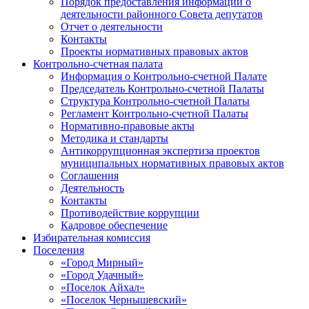
Порядок предоставления информации о
деятельности районного Совета депутатов
Отчет о деятельности
Контакты
Проекты нормативных правовых актов
Контрольно-счетная палата
Информация о Контрольно-счетной Палате
Председатель Контрольно-счетной Палаты
Структура Контрольно-счетной Палаты
Регламент Контрольно-счетной Палаты
Нормативно-правовые акты
Методика и стандарты
Антикоррупционная экспертиза проектов
муниципальных нормативных правовых актов
Соглашения
Деятельность
Контакты
Противодействие коррупции
Кадровое обеспечение
Избирательная комиссия
Поселения
«Город Мирный»
«Город Удачный»
«Поселок Айхал»
«Поселок Чернышевский»