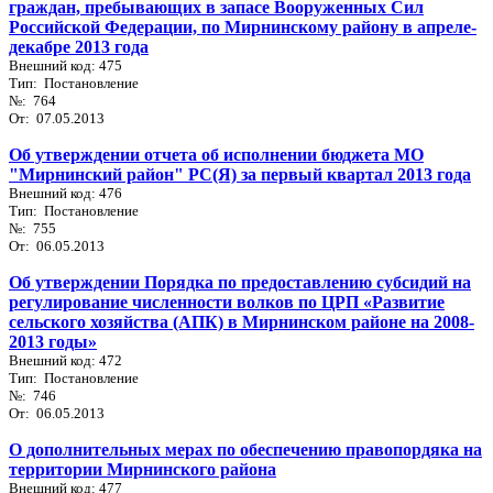
граждан, пребывающих в запасе Вооруженных Сил
Российской Федерации, по Мирнинскому району в апреле-
декабре 2013 года
Внешний код: 475
Тип: Постановление
№: 764
От: 07.05.2013
Об утверждении отчета об исполнении бюджета МО
"Мирнинский район" РС(Я) за первый квартал 2013 года
Внешний код: 476
Тип: Постановление
№: 755
От: 06.05.2013
Об утверждении Порядка по предоставлению субсидий на
регулирование численности волков по ЦРП «Развитие
сельского хозяйства (АПК) в Мирнинском районе на 2008-
2013 годы»
Внешний код: 472
Тип: Постановление
№: 746
От: 06.05.2013
О дополнительных мерах по обеспечению правопордяка на
территории Мирнинского района
Внешний код: 477