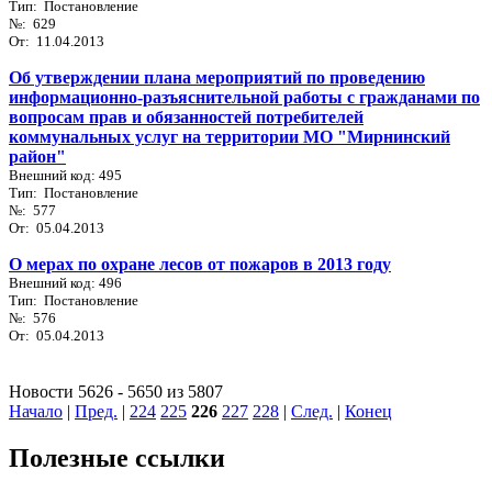
Тип: Постановление
№: 629
От: 11.04.2013
Об утверждении плана мероприятий по проведению
информационно-разъяснительной работы с гражданами по
вопросам прав и обязанностей потребителей
коммунальных услуг на территории МО "Мирнинский
район"
Внешний код: 495
Тип: Постановление
№: 577
От: 05.04.2013
О мерах по охране лесов от пожаров в 2013 году
Внешний код: 496
Тип: Постановление
№: 576
От: 05.04.2013
Новости 5626 - 5650 из 5807
Начало
|
Пред.
|
224
225
226
227
228
|
След.
|
Конец
Полезные ссылки