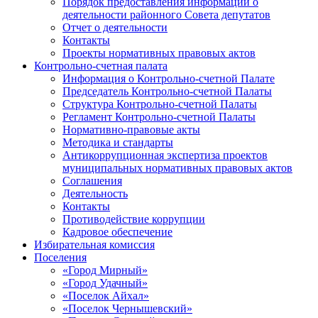
Порядок предоставления информации о
деятельности районного Совета депутатов
Отчет о деятельности
Контакты
Проекты нормативных правовых актов
Контрольно-счетная палата
Информация о Контрольно-счетной Палате
Председатель Контрольно-счетной Палаты
Структура Контрольно-счетной Палаты
Регламент Контрольно-счетной Палаты
Нормативно-правовые акты
Методика и стандарты
Антикоррупционная экспертиза проектов
муниципальных нормативных правовых актов
Соглашения
Деятельность
Контакты
Противодействие коррупции
Кадровое обеспечение
Избирательная комиссия
Поселения
«Город Мирный»
«Город Удачный»
«Поселок Айхал»
«Поселок Чернышевский»