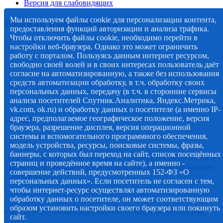
Версия для слабовидящих
Мы используем файлы cookie для персонализации контента,
Важная информация
предоставления функций авторизации и анализа трафика.
Чтобы отключить файлы cookie, необходимо перейти в
настройки веб-браузера. Однако это может ограничить
работу с порталом. Пользуясь данным интернет ресурсом,
свободно своей волей и в своих интересах пользователь даёт
согласие на автоматизированную, а также без использования
средств автоматизации обработку, в т.ч. обработку своих
персональных данных, передачу (в т.ч. в сторонние сервисы
анализа посетителей Спутник.Аналитика, Яндекс.Метрика,
vk.com, ok.ru) и обработку данных о посетителе (а именно IP-
адрес, предполагаемое географическое положение, версия
браузера, разрешение дисплея, версия операционной
системы и вспомогательного программного обеспечения,
модель устройства, ресурсы, поисковые системы, фразы,
баннеры, с которых был переход на сайт, список посещённых
Прогноз погоды, статистическая информация курсов валют и
страниц и проведённое время на сайте), а именно -
данные по коронавирусу, обновляются в постоянном режиме,
совершение действий, предусмотренных 152-ФЗ «О
7 дней в неделю.
персональных данных». Если посетитель не согласен с тем,
© 2012-2020 Наименование СМИ: алмазный-край.рф.
чтобы интернет-ресурс осуществлял автоматизированную
Учредитель Администрация муниципального образования
обработку данных о посетителе, он может соответствующим
"Мирнинский район" РС (Я)
образом установить настройки своего браузера или покинуть
678170, Республика Саха (Якутия), г. Мирный, ул. Ленина,
сайт.
д.19.