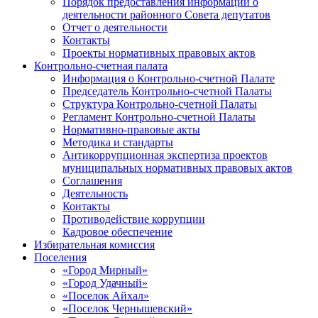
Порядок предоставления информации о
деятельности районного Совета депутатов
Отчет о деятельности
Контакты
Проекты нормативных правовых актов
Контрольно-счетная палата
Информация о Контрольно-счетной Палате
Председатель Контрольно-счетной Палаты
Структура Контрольно-счетной Палаты
Регламент Контрольно-счетной Палаты
Нормативно-правовые акты
Методика и стандарты
Антикоррупционная экспертиза проектов
муниципальных нормативных правовых актов
Соглашения
Деятельность
Контакты
Противодействие коррупции
Кадровое обеспечение
Избирательная комиссия
Поселения
«Город Мирный»
«Город Удачный»
«Поселок Айхал»
«Поселок Чернышевский»