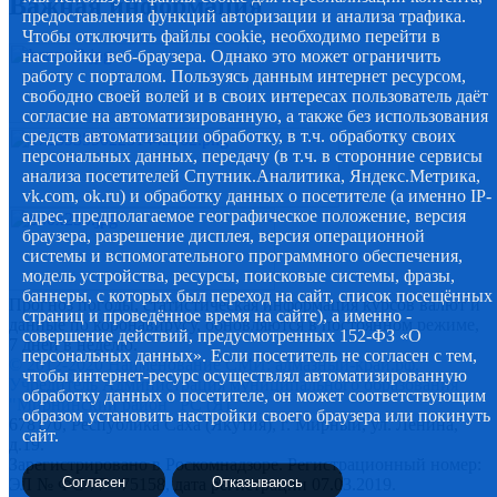
Важная информация
предоставления функций авторизации и анализа трафика.
Чтобы отключить файлы cookie, необходимо перейти в
настройки веб-браузера. Однако это может ограничить
работу с порталом. Пользуясь данным интернет ресурсом,
свободно своей волей и в своих интересах пользователь даёт
согласие на автоматизированную, а также без использования
средств автоматизации обработку, в т.ч. обработку своих
персональных данных, передачу (в т.ч. в сторонние сервисы
анализа посетителей Спутник.Аналитика, Яндекс.Метрика,
vk.com, ok.ru) и обработку данных о посетителе (а именно IP-
адрес, предполагаемое географическое положение, версия
браузера, разрешение дисплея, версия операционной
системы и вспомогательного программного обеспечения,
модель устройства, ресурсы, поисковые системы, фразы,
баннеры, с которых был переход на сайт, список посещённых
Прогноз погоды, статистическая информация курсов валют и
страниц и проведённое время на сайте), а именно -
данные по коронавирусу, обновляются в постоянном режиме,
совершение действий, предусмотренных 152-ФЗ «О
7 дней в неделю.
персональных данных». Если посетитель не согласен с тем,
© 2012-2020 Наименование СМИ: алмазный-край.рф.
чтобы интернет-ресурс осуществлял автоматизированную
Учредитель Администрация муниципального образования
обработку данных о посетителе, он может соответствующим
"Мирнинский район" РС (Я)
образом установить настройки своего браузера или покинуть
678170, Республика Саха (Якутия), г. Мирный, ул. Ленина,
сайт.
д.19.
Зарегистрировано в Роскомнадзоре. Регистрационный номер:
Согласен
Отказываюсь
ЭЛ № ФС 77 - 75158, дата регистрации 07.03.2019.