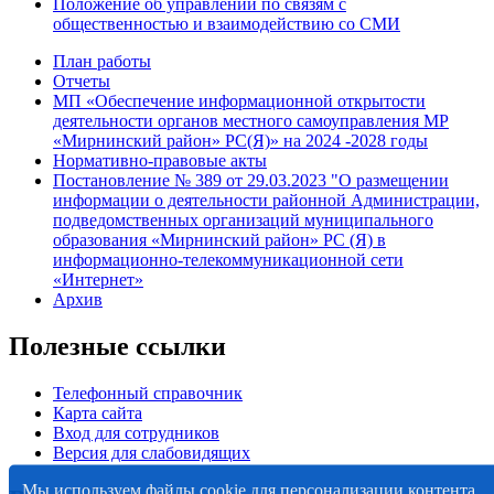
Положение об управлении по связям с
общественностью и взаимодействию со СМИ
План работы
Отчеты
МП «Обеспечение информационной открытости
деятельности органов местного самоуправления МР
«Мирнинский район» РС(Я)» на 2024 -2028 годы
Нормативно-правовые акты
Постановление № 389 от 29.03.2023 "О размещении
информации о деятельности районной Администрации,
подведомственных организаций муниципального
образования «Мирнинский район» РС (Я) в
информационно-телекоммуникационной сети
«Интернет»
Архив
Полезные ссылки
Телефонный справочник
Карта сайта
Вход для сотрудников
Версия для слабовидящих
Мы используем файлы cookie для персонализации контента,