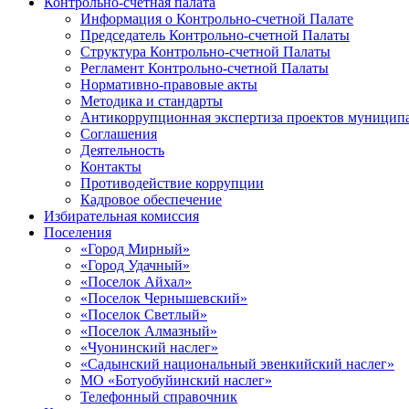
Контрольно-счетная палата
Информация о Контрольно-счетной Палате
Председатель Контрольно-счетной Палаты
Структура Контрольно-счетной Палаты
Регламент Контрольно-счетной Палаты
Нормативно-правовые акты
Методика и стандарты
Антикоррупционная экспертиза проектов муницип
Соглашения
Деятельность
Контакты
Противодействие коррупции
Кадровое обеспечение
Избирательная комиссия
Поселения
«Город Мирный»
«Город Удачный»
«Поселок Айхал»
«Поселок Чернышевский»
«Поселок Светлый»
«Поселок Алмазный»
«Чуонинский наслег»
«Садынский национальный эвенкийский наслег»
МО «Ботуобуйинский наслег»
Телефонный справочник