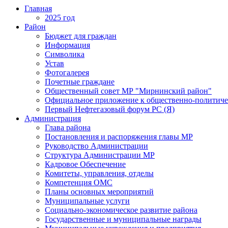
Главная
2025 год
Район
Бюджет для граждан
Информация
Символика
Устав
Фотогалерея
Почетные граждане
Общественный совет МР "Мирнинский район"
Официальное приложение к общественно-политиче
Первый Нефтегазовый форум РС (Я)
Администрация
Глава района
Постановления и распоряжения главы МР
Руководство Администрации
Структура Администрации МР
Кадровое Обеспечение
Комитеты, управления, отделы
Компетенция ОМС
Планы основных мероприятий
Муниципальные услуги
Социально-экономическое развитие района
Государственные и муниципальные награды