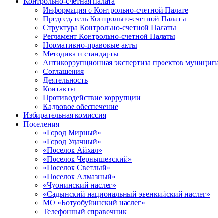
Контрольно-счетная палата
Информация о Контрольно-счетной Палате
Председатель Контрольно-счетной Палаты
Структура Контрольно-счетной Палаты
Регламент Контрольно-счетной Палаты
Нормативно-правовые акты
Методика и стандарты
Антикоррупционная экспертиза проектов муницип
Соглашения
Деятельность
Контакты
Противодействие коррупции
Кадровое обеспечение
Избирательная комиссия
Поселения
«Город Мирный»
«Город Удачный»
«Поселок Айхал»
«Поселок Чернышевский»
«Поселок Светлый»
«Поселок Алмазный»
«Чуонинский наслег»
«Садынский национальный эвенкийский наслег»
МО «Ботуобуйинский наслег»
Телефонный справочник