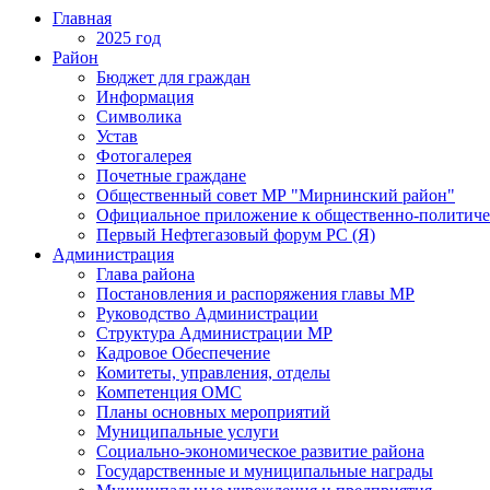
Главная
2025 год
Район
Бюджет для граждан
Информация
Символика
Устав
Фотогалерея
Почетные граждане
Общественный совет МР "Мирнинский район"
Официальное приложение к общественно-политиче
Первый Нефтегазовый форум РС (Я)
Администрация
Глава района
Постановления и распоряжения главы МР
Руководство Администрации
Структура Администрации МР
Кадровое Обеспечение
Комитеты, управления, отделы
Компетенция ОМС
Планы основных мероприятий
Муниципальные услуги
Социально-экономическое развитие района
Государственные и муниципальные награды