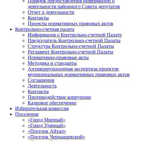
Порядок предоставления информации о
деятельности районного Совета депутатов
Отчет о деятельности
Контакты
Проекты нормативных правовых актов
Контрольно-счетная палата
Информация о Контрольно-счетной Палате
Председатель Контрольно-счетной Палаты
Структура Контрольно-счетной Палаты
Регламент Контрольно-счетной Палаты
Нормативно-правовые акты
Методика и стандарты
Антикоррупционная экспертиза проектов
муниципальных нормативных правовых актов
Соглашения
Деятельность
Контакты
Противодействие коррупции
Кадровое обеспечение
Избирательная комиссия
Поселения
«Город Мирный»
«Город Удачный»
«Поселок Айхал»
«Поселок Чернышевский»