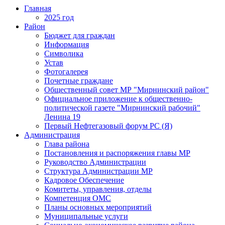
Главная
2025 год
Район
Бюджет для граждан
Информация
Символика
Устав
Фотогалерея
Почетные граждане
Общественный совет МР "Мирнинский район"
Официальное приложение к общественно-
политической газете "Мирнинский рабочий"
Ленина 19
Первый Нефтегазовый форум РС (Я)
Администрация
Глава района
Постановления и распоряжения главы МР
Руководство Администрации
Структура Администрации МР
Кадровое Обеспечение
Комитеты, управления, отделы
Компетенция ОМС
Планы основных мероприятий
Муниципальные услуги